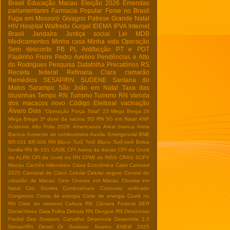
Brasil
Educação Macau
Eleição 2026
Emendas
parlamentares
Farmacia Popular
Fome no Brasil
Fuga em Mossoró
Givagno Patrese
Grande Natal
HIV
Hospital Walfredo Gurgel
IDEMA
IPVA
Internet
Brasil
Jandaíra
Justiça social
Lei
MDB
Medicamentos
Minha casa Minha vida
Operação
Sem desconto
PB
PL Antifacção
PT e PDT
Paulinho Freire
Pedro Avelino
Pendências e Alto
do Rodrigues
Pesquisa Datafolha
Precatórios
RS
Receita federal
Refinaria Clara camarão
Remédios
SESAP/RN
SUDENE
Santana do
Matos
Sarampo
São João em Natal
Taxa das
blusinhas
Tempo RN
Turismo
Turismo RN
Variola
dos macacos
novo Código Eleitoral
vacinação
Álvaro Dias
"Operação Força Total"
23 Mega Brega
24
Mega Brega
3ª dose da vacina
5G RN
5G em Natal
ANP
Acidente
Alto Folia 2026
Americanas
Areai branca
Areia
Barnca
Aumento de combustiveis
Auxílio Emergencial
BNB
BR-101
BR-304 RN
Bloco Torô Torô
Bloco Torô-torô
Bolsa
familia RN
Br 101
CADE
CPI Arena da dunas
CPI da Covid
da ALRN
CPI da covid no RN
CPMI do INSS
CRAS SCFV
Macau
Cachês milionários
Caixa Econômica
Calor
Carnatal
2025
Carnaval de Caicó
Celular
Celular seguro
Central do
cidadão de Macau
Cern
Chuvas em Macau
Chuvas em
Natal
Ciro Gomes
Combustíveis
Concurso unificado
Congresso
Conta de energia
Corte de energia
Covid no
RN
Crise do metanol
Cultura RN
Câmara Federal
DER
Daniel Alves
Data Folha
Debate RN
Dengue RN
Denúncias
Pardal
Dep Gustavo Carvalho
Desenrola
Desenrola 2.0
Detran/RN
Diesel
Dr Gustavo Soares
ENEM 2025