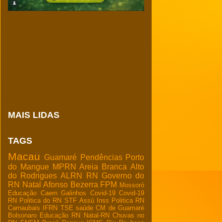
MAIS LIDAS
TAGS
Macau
Guamaré
Pendências
Porto
do Mangue
MPRN
Areia Branca
Alto
do Rodrigues
ALRN
RN
Governo do
RN
Natal
Afonso Bezerra
FPM
Mossoró
Educação
Caern
Galinhos
Covid-19
Covid-19
RN
Politica do RN
STF
Assú
Inss
Politica RN
Carnaubais
IFRN
TSE
saúde
CM de Guamaré
Bolsonaro
Educação RN
Natal-RN
Chuvas no