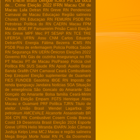
RN
ENEM
Brasil
Dengue
ICMS
Pix
Da boca
de...
Crime
Eleição 2022
IFRN Macau
CM de
Macau
Lula
Detran RN
Greve RN
Pendencias
Carnaval de Macau
Educaçao
Região salineira
Chuvas RN
Educaçao RN
FEMURN
PSDB RN
Petrobras
Política do RN
CAERN Macau
FPM
Macau
IBGE
PF
Parnamirim
Prisão
Caicó
Eleição
RN
Greve
MPF
Mec
PT
SESAP RN
TCE
TRE
UFERSA
UFRN
Assu
CNM
Carlos Eduardo
DetranRN
Energia
Fátima Bezerra
ICMS RN
PSDB
Piso de enfermagem
Policia
Politica
Saúde
RN
Segurança RN
UERN
Ômicron
Eleições 2022
Governo RN
Gás de cozinha
Insegurança no RN
PT Macau
PT de Macau
Pis/Pasep
Policia civil
Política RN
SUS
Saude RN
Apodi
Auxilio Brasil
Banda Grafith
CNH
Carnaval
Ceará
Combustiveis
Dep Ezequiel
Eleição suplementar de Guamaré
FIES
FUNDEB
Gasolina
IBGE RN
Imposto de
renda
Ipanguaçu
Jandaira
Notícias
SGA
Situação
de emergência
São Goncalo do Amarante
São
Gonçalo do Amarante
Bolsa família
Ceará-Mirim
Chuvas
Eleição
Emparn
FGTS
Henrique Alves
Macau e Guamaré
PRF
Política
TJRN
Titulo de
eleitor
União Brasil
Wendel Lagartixa
3R
petroleum
AMCEVALE
Alcanorte
Assassinato
BR
304
CPI RN
Combustivel
Cosern
Costa Branca
Covid 19
Desenrola Brasil
Eleição 2024
Esporte
Greve UFRN
Helio Miranda
IDIARN
João Câmara
Justiça
Kelps Lima
MCJ
Macau e região salineira
Mega Brega
Morte
Natal RN
PL da Dosimetria