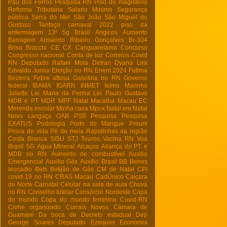
Pau dos Ferros
Pesquisa RN
Piso do magistério
Reforma Tributária
Salario Minimo
Segurança
pública
Serra do Mel
São João
São Miguel do
Gostoso
Tarifaço
carnaval 2022
piso da
enfermagem
13º
5g Brasil
Angicos
Aumento
Barragem Armando Ribeiro Gonçalves
Br-304
Brisa Bracchi
CE
CX
Canguaretama
Concurso
Congresso nacional
Conta de luz
Correios
Covid
RN
Deputado Rafael Mota
Detran
Dyana Lira
Edvaldo Junior
Eleição no RN
Enem 2024
Fatima
Bezerra
Febre aftosa
Gasolina no RN
Governo
federal
IBAMA
IGARN
INMET
Ielmo Marinho
Juliette
Lei Maria da Penha
Lei Paulo Gustavo
MDB e PT
MDR
MPF Natal
Macaiba
Macau EC
Merenda escolar
Minha casa
Mpox
Natal em Natal
Novo cangaço
OAB
PSB
Pesquisa
Pesquisa
EXATUS
Podologia
Porto do Mangue
Prouni
Prova de vida
Pé de meia
Rapidinhas da região
Costa Branca
SISU
STJ
Touros
Vacina RN
Voa
Brasil
5G
Agua MIneral
Alcaçuz
Aliança do PT e
MDB no RN
Aumento de combustível
Auxilio
Emergencial
Auxilio Gás
Auxílio Brasil
BB
Benes
leocadio
Bets
Botijão de Gás
CM de Natal
CPI
covid-19 no RN
CRAS Macau
CadÚnico
Caiçara
do Norte
Carnatal
Celular na sala de aula
Chuva
no RN
Conselho tutelar
Consórcio Nordeste
Copa
do mundo
Copa do mundo feminina
Covid-RN
Crime organizado
Currais Novos
Câmara de
Guamaré
Da boca de
Decreto estadual
Dep
George Soares
Deputado Ezequiel
Economia