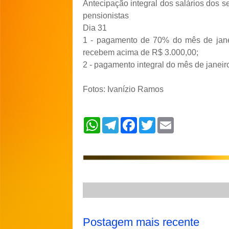
Antecipação integral dos salários dos se
pensionistas
Dia 31
1 - pagamento de 70% do mês de janeir
recebem acima de R$ 3.000,00;
2 - pagamento integral do mês de janeir
Fotos: Ivanízio Ramos
W
T
F
T
E
h
e
a
w
m
a
l
c
i
a
t
e
e
t
i
s
g
b
t
l
A
r
o
e
p
a
o
r
p
m
k
Postagem mais recente