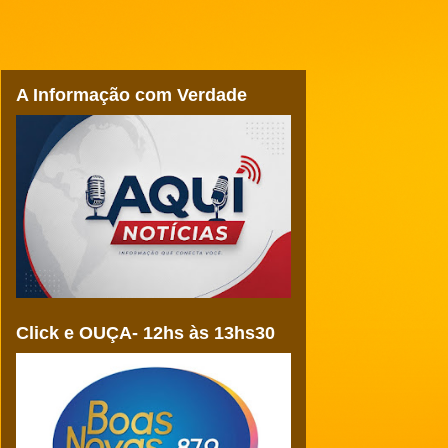
A Informação com Verdade
Click e OUÇA- 12hs às 13hs30