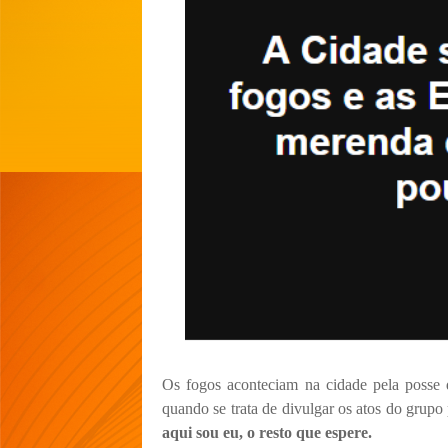
Os fogos aconteciam na cidade pela posse d
quando se trata de divulgar os atos do grup
aqui sou eu, o resto que espere.