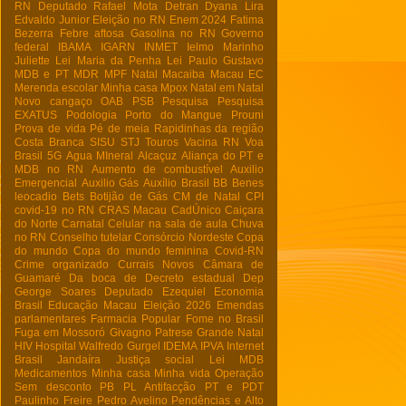
RN
Deputado Rafael Mota
Detran
Dyana Lira
Edvaldo Junior
Eleição no RN
Enem 2024
Fatima
Bezerra
Febre aftosa
Gasolina no RN
Governo
federal
IBAMA
IGARN
INMET
Ielmo Marinho
Juliette
Lei Maria da Penha
Lei Paulo Gustavo
MDB e PT
MDR
MPF Natal
Macaiba
Macau EC
Merenda escolar
Minha casa
Mpox
Natal em Natal
Novo cangaço
OAB
PSB
Pesquisa
Pesquisa
EXATUS
Podologia
Porto do Mangue
Prouni
Prova de vida
Pé de meia
Rapidinhas da região
Costa Branca
SISU
STJ
Touros
Vacina RN
Voa
Brasil
5G
Agua MIneral
Alcaçuz
Aliança do PT e
MDB no RN
Aumento de combustível
Auxilio
Emergencial
Auxilio Gás
Auxílio Brasil
BB
Benes
leocadio
Bets
Botijão de Gás
CM de Natal
CPI
covid-19 no RN
CRAS Macau
CadÚnico
Caiçara
do Norte
Carnatal
Celular na sala de aula
Chuva
no RN
Conselho tutelar
Consórcio Nordeste
Copa
do mundo
Copa do mundo feminina
Covid-RN
Crime organizado
Currais Novos
Câmara de
Guamaré
Da boca de
Decreto estadual
Dep
George Soares
Deputado Ezequiel
Economia
Brasil
Educação Macau
Eleição 2026
Emendas
parlamentares
Farmacia Popular
Fome no Brasil
Fuga em Mossoró
Givagno Patrese
Grande Natal
HIV
Hospital Walfredo Gurgel
IDEMA
IPVA
Internet
Brasil
Jandaíra
Justiça social
Lei
MDB
Medicamentos
Minha casa Minha vida
Operação
Sem desconto
PB
PL Antifacção
PT e PDT
Paulinho Freire
Pedro Avelino
Pendências e Alto