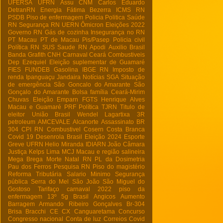
UFERSA
UFRN
Assu
CNM
Carlos Eduardo
DetranRN
Energia
Fátima Bezerra
ICMS RN
PSDB
Piso de enfermagem
Policia
Politica
Saúde
RN
Segurança RN
UERN
Ômicron
Eleições 2022
Governo RN
Gás de cozinha
Insegurança no RN
PT Macau
PT de Macau
Pis/Pasep
Policia civil
Política RN
SUS
Saude RN
Apodi
Auxilio Brasil
Banda Grafith
CNH
Carnaval
Ceará
Combustiveis
Dep Ezequiel
Eleição suplementar de Guamaré
FIES
FUNDEB
Gasolina
IBGE RN
Imposto de
renda
Ipanguaçu
Jandaira
Notícias
SGA
Situação
de emergência
São Goncalo do Amarante
São
Gonçalo do Amarante
Bolsa família
Ceará-Mirim
Chuvas
Eleição
Emparn
FGTS
Henrique Alves
Macau e Guamaré
PRF
Política
TJRN
Titulo de
eleitor
União Brasil
Wendel Lagartixa
3R
petroleum
AMCEVALE
Alcanorte
Assassinato
BR
304
CPI RN
Combustivel
Cosern
Costa Branca
Covid 19
Desenrola Brasil
Eleição 2024
Esporte
Greve UFRN
Helio Miranda
IDIARN
João Câmara
Justiça
Kelps Lima
MCJ
Macau e região salineira
Mega Brega
Morte
Natal RN
PL da Dosimetria
Pau dos Ferros
Pesquisa RN
Piso do magistério
Reforma Tributária
Salario Minimo
Segurança
pública
Serra do Mel
São João
São Miguel do
Gostoso
Tarifaço
carnaval 2022
piso da
enfermagem
13º
5g Brasil
Angicos
Aumento
Barragem Armando Ribeiro Gonçalves
Br-304
Brisa Bracchi
CE
CX
Canguaretama
Concurso
Congresso nacional
Conta de luz
Correios
Covid