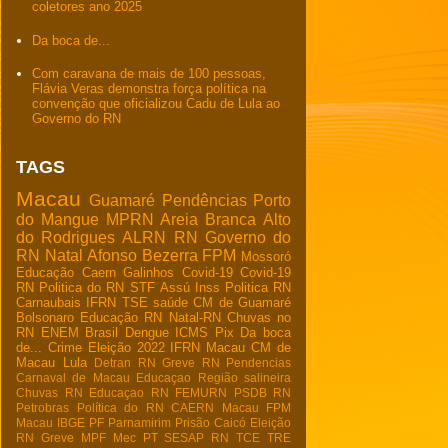
coletores ano 2025
Da boca de...
Com caravana de mais de 100 pessoas,
Flávia Veras demonstra força política na
convenção que oficializou Cadu de Lula ao
Governo do RN
TAGS
Macau
Guamaré
Pendências
Porto
do Mangue
MPRN
Areia Branca
Alto
do Rodrigues
ALRN
RN
Governo do
RN
Natal
Afonso Bezerra
FPM
Mossoró
Educação
Caern
Galinhos
Covid-19
Covid-19
RN
Politica do RN
STF
Assú
Inss
Politica RN
Carnaubais
IFRN
TSE
saúde
CM de Guamaré
Bolsonaro
Educação RN
Natal-RN
Chuvas no
RN
ENEM
Brasil
Dengue
ICMS
Pix
Da boca
de...
Crime
Eleição 2022
IFRN Macau
CM de
Macau
Lula
Detran RN
Greve RN
Pendencias
Carnaval de Macau
Educaçao
Região salineira
Chuvas RN
Educaçao RN
FEMURN
PSDB RN
Petrobras
Política do RN
CAERN Macau
FPM
Macau
IBGE
PF
Parnamirim
Prisão
Caicó
Eleição
RN
Greve
MPF
Mec
PT
SESAP RN
TCE
TRE