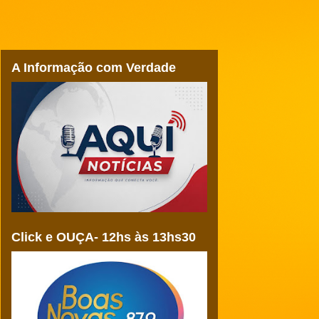
A Informação com Verdade
Click e OUÇA- 12hs às 13hs30