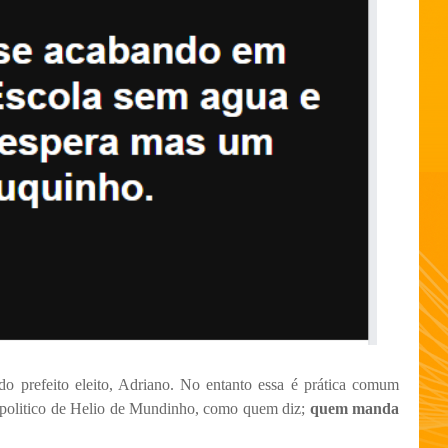
o prefeito eleito, Adriano. No entanto essa é prática comum
o politico de Helio de Mundinho, como quem diz;
quem manda