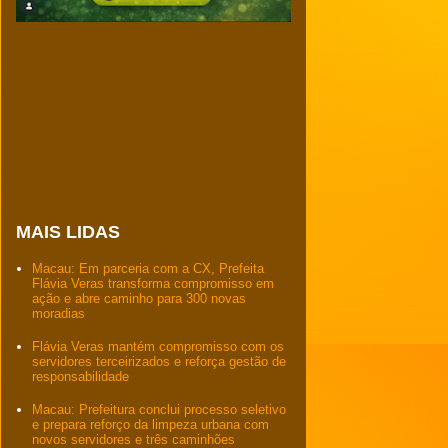
MAIS LIDAS
Macau: Em parceria com a CX, Prefeita
Flávia Veras transforma compromisso em
ação e abre caminho para 300 novas
moradias
Flávia Veras mantém compromisso com os
servidores terceirizados e reforça gestão de
responsabilidade
Macau: Prefeitura conclui processo seletivo
e prepara reforço da limpeza urbana com
novos servidores e três caminhões