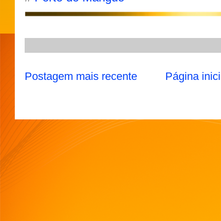
p
m
k
Postagem mais recente
Página inici