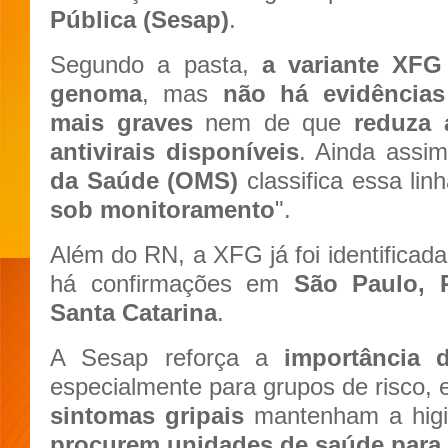
Pública (Sesap)
.
Segundo a pasta,
a variante XFG
genoma
, mas
não há evidência
mais graves
nem de que
reduza 
antivirais disponíveis
. Ainda assi
da Saúde (OMS)
classifica essa li
sob monitoramento
".
Além do RN, a XFG já foi identifica
há confirmações em
São Paulo, 
Santa Catarina
.
A Sesap reforça a
importância 
especialmente para grupos de risco, 
sintomas gripais
mantenham a higi
procurem unidades de saúde para 