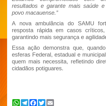
resultados e garante mais saúde e
povo macauense.”
A nova ambulância do SAMU fort
resposta rápida em casos críticos
garantindo mais segurança e agilidade
Essa ação demonstra que, quando
esferas Federal, estadual e municipa
quem mais necessita, refletindo di
cidadãos potiguares.
W
T
F
T
E
h
e
a
w
m