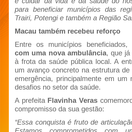
é cuidar da vida e da saúde do 
para beneficiar municípios das re
Trairi, Potengi e também a Região Sal
Macau também recebeu reforço
Entre os municípios beneficiados
com uma nova ambulância
, que já
à frota da saúde pública local. A en
um avanço concreto na estrutura de
emergência, principalmente em um m
desafios no setor da saúde.
A prefeita
Flavinha Veras
comemorou
compromisso da sua gestão:
“Essa conquista é fruto de articulaçã
Estamos comprometidos com u