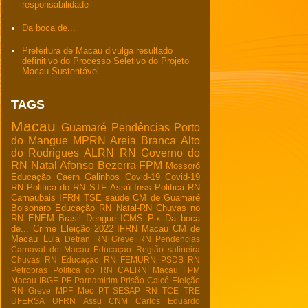
responsabilidade
Da boca de...
Prefeitura de Macau divulga resultado
definitivo do Processo Seletivo do Projeto
Macau Sustentável
TAGS
Macau
Guamaré
Pendências
Porto
do Mangue
MPRN
Areia Branca
Alto
do Rodrigues
ALRN
RN
Governo do
RN
Natal
Afonso Bezerra
FPM
Mossoró
Educação
Caern
Galinhos
Covid-19
Covid-19
RN
Politica do RN
STF
Assú
Inss
Politica RN
Carnaubais
IFRN
TSE
saúde
CM de Guamaré
Bolsonaro
Educação RN
Natal-RN
Chuvas no
RN
ENEM
Brasil
Dengue
ICMS
Pix
Da boca
de...
Crime
Eleição 2022
IFRN Macau
CM de
Macau
Lula
Detran RN
Greve RN
Pendencias
Carnaval de Macau
Educaçao
Região salineira
Chuvas RN
Educaçao RN
FEMURN
PSDB RN
Petrobras
Política do RN
CAERN Macau
FPM
Macau
IBGE
PF
Parnamirim
Prisão
Caicó
Eleição
RN
Greve
MPF
Mec
PT
SESAP RN
TCE
TRE
UFERSA
UFRN
Assu
CNM
Carlos Eduardo