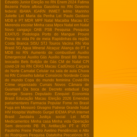
Edvaldo Junior
Eleição no RN
Enem 2024
Fatima
Bezerra
Febre aftosa
Gasolina no RN
Governo
federal
IBAMA
IGARN
INMET
Ielmo Marinho
Juliette
Lei Maria da Penha
Lei Paulo Gustavo
MDB e PT
MDR
MPF Natal
Macaiba
Macau EC
Merenda escolar
Minha casa
Mpox
Natal em Natal
Novo cangaço
OAB
PSB
Pesquisa
Pesquisa
EXATUS
Podologia
Porto do Mangue
Prouni
Prova de vida
Pé de meia
Rapidinhas da região
Costa Branca
SISU
STJ
Touros
Vacina RN
Voa
Brasil
5G
Agua MIneral
Alcaçuz
Aliança do PT e
MDB no RN
Aumento de combustível
Auxilio
Emergencial
Auxilio Gás
Auxílio Brasil
BB
Benes
leocadio
Bets
Botijão de Gás
CM de Natal
CPI
covid-19 no RN
CRAS Macau
CadÚnico
Caiçara
do Norte
Carnatal
Celular na sala de aula
Chuva
no RN
Conselho tutelar
Consórcio Nordeste
Copa
do mundo
Copa do mundo feminina
Covid-RN
Crime organizado
Currais Novos
Câmara de
Guamaré
Da boca de
Decreto estadual
Dep
George Soares
Deputado Ezequiel
Economia
Brasil
Educação Macau
Eleição 2026
Emendas
parlamentares
Farmacia Popular
Fome no Brasil
Fuga em Mossoró
Givagno Patrese
Grande Natal
HIV
Hospital Walfredo Gurgel
IDEMA
IPVA
Internet
Brasil
Jandaíra
Justiça social
Lei
MDB
Medicamentos
Minha casa Minha vida
Operação
Sem desconto
PB
PL Antifacção
PT e PDT
Paulinho Freire
Pedro Avelino
Pendências e Alto
do Rodrigues
Pesquisa Datafolha
Precatórios
RS