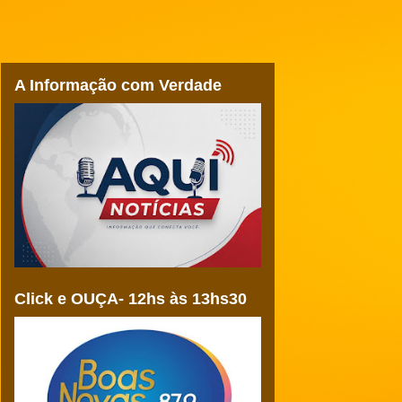
A Informação com Verdade
Click e OUÇA- 12hs às 13hs30