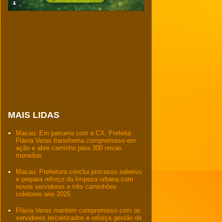
MAIS LIDAS
Macau: Em parceria com a CX, Prefeita
Flávia Veras transforma compromisso em
ação e abre caminho para 300 novas
moradias
Macau: Prefeitura conclui processo seletivo
e prepara reforço da limpeza urbana com
novos servidores e três caminhões
coletores ano 2025
Flávia Veras mantém compromisso com os
servidores terceirizados e reforça gestão de