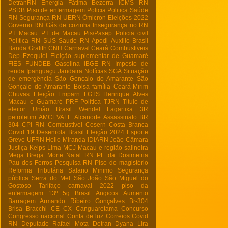
DetranRN
Energia
Fátima Bezerra
ICMS RN
PSDB
Piso de enfermagem
Policia
Politica
Saúde
RN
Segurança RN
UERN
Ômicron
Eleições 2022
Governo RN
Gás de cozinha
Insegurança no RN
PT Macau
PT de Macau
Pis/Pasep
Policia civil
Política RN
SUS
Saude RN
Apodi
Auxilio Brasil
Banda Grafith
CNH
Carnaval
Ceará
Combustiveis
Dep Ezequiel
Eleição suplementar de Guamaré
FIES
FUNDEB
Gasolina
IBGE RN
Imposto de
renda
Ipanguaçu
Jandaira
Notícias
SGA
Situação
de emergência
São Goncalo do Amarante
São
Gonçalo do Amarante
Bolsa família
Ceará-Mirim
Chuvas
Eleição
Emparn
FGTS
Henrique Alves
Macau e Guamaré
PRF
Política
TJRN
Titulo de
eleitor
União Brasil
Wendel Lagartixa
3R
petroleum
AMCEVALE
Alcanorte
Assassinato
BR
304
CPI RN
Combustivel
Cosern
Costa Branca
Covid 19
Desenrola Brasil
Eleição 2024
Esporte
Greve UFRN
Helio Miranda
IDIARN
João Câmara
Justiça
Kelps Lima
MCJ
Macau e região salineira
Mega Brega
Morte
Natal RN
PL da Dosimetria
Pau dos Ferros
Pesquisa RN
Piso do magistério
Reforma Tributária
Salario Minimo
Segurança
pública
Serra do Mel
São João
São Miguel do
Gostoso
Tarifaço
carnaval 2022
piso da
enfermagem
13º
5g Brasil
Angicos
Aumento
Barragem Armando Ribeiro Gonçalves
Br-304
Brisa Bracchi
CE
CX
Canguaretama
Concurso
Congresso nacional
Conta de luz
Correios
Covid
RN
Deputado Rafael Mota
Detran
Dyana Lira