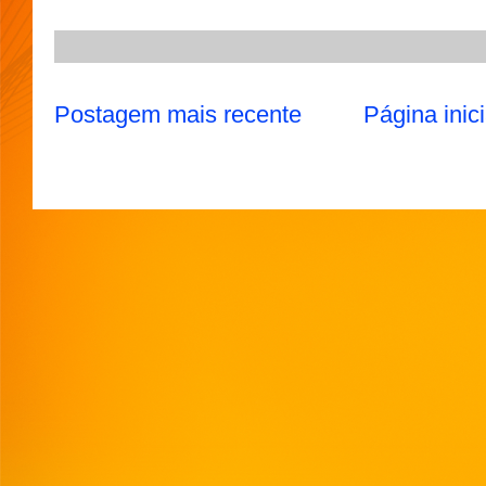
p
m
k
Postagem mais recente
Página inici