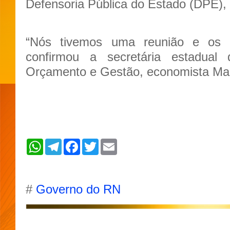
Defensoria Pública do Estado (DPE), 
“Nós tivemos uma reunião e os v
confirmou a secretária estadual
Orçamento e Gestão, economista Maria
W
T
F
T
E
h
e
a
w
m
a
l
c
i
a
t
e
e
t
i
s
g
b
t
l
A
r
o
e
#
Governo do RN
p
a
o
r
p
m
k