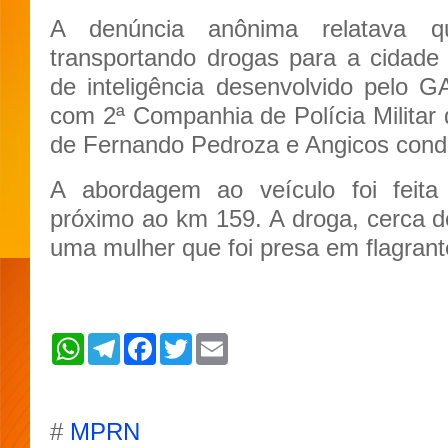
A denúncia anônima relatava q
transportando drogas para a cidade
de inteligência desenvolvido pelo
com 2ª Companhia de Polícia Militar
de Fernando Pedroza e Angicos condu
A abordagem ao veículo foi feit
próximo ao km 159. A droga, cerca 
uma mulher que foi presa em flagrant
W
T
F
T
E
h
e
a
w
m
a
l
c
i
a
t
e
e
t
i
s
g
b
t
l
A
r
o
e
#
MPRN
p
a
o
r