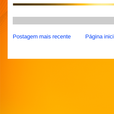
p
m
k
Postagem mais recente
Página inici