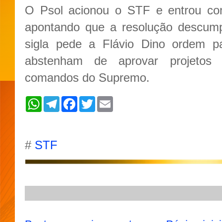
O Psol acionou o STF e entrou c
apontando que a resolução descump
sigla pede a Flávio Dino ordem p
abstenham de aprovar projetos
comandos do Supremo.
W
T
F
T
E
h
e
a
w
m
a
l
c
i
a
t
e
e
t
i
s
g
b
t
l
A
r
o
e
#
STF
p
a
o
r
p
m
k