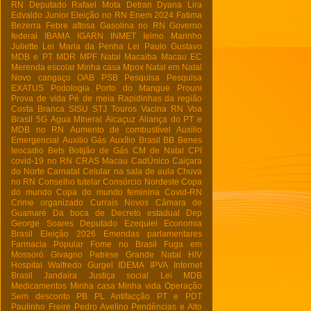
RN
Deputado Rafael Mota
Detran
Dyana Lira
Edvaldo Junior
Eleição no RN
Enem 2024
Fatima
Bezerra
Febre aftosa
Gasolina no RN
Governo
federal
IBAMA
IGARN
INMET
Ielmo Marinho
Juliette
Lei Maria da Penha
Lei Paulo Gustavo
MDB e PT
MDR
MPF Natal
Macaiba
Macau EC
Merenda escolar
Minha casa
Mpox
Natal em Natal
Novo cangaço
OAB
PSB
Pesquisa
Pesquisa
EXATUS
Podologia
Porto do Mangue
Prouni
Prova de vida
Pé de meia
Rapidinhas da região
Costa Branca
SISU
STJ
Touros
Vacina RN
Voa
Brasil
5G
Agua MIneral
Alcaçuz
Aliança do PT e
MDB no RN
Aumento de combustível
Auxilio
Emergencial
Auxilio Gás
Auxílio Brasil
BB
Benes
leocadio
Bets
Botijão de Gás
CM de Natal
CPI
covid-19 no RN
CRAS Macau
CadÚnico
Caiçara
do Norte
Carnatal
Celular na sala de aula
Chuva
no RN
Conselho tutelar
Consórcio Nordeste
Copa
do mundo
Copa do mundo feminina
Covid-RN
Crime organizado
Currais Novos
Câmara de
Guamaré
Da boca de
Decreto estadual
Dep
George Soares
Deputado Ezequiel
Economia
Brasil
Eleição 2026
Emendas parlamentares
Farmacia Popular
Fome no Brasil
Fuga em
Mossoró
Givagno Patrese
Grande Natal
HIV
Hospital Walfredo Gurgel
IDEMA
IPVA
Internet
Brasil
Jandaíra
Justiça social
Lei
MDB
Medicamentos
Minha casa Minha vida
Operação
Sem desconto
PB
PL Antifacção
PT e PDT
Paulinho Freire
Pedro Avelino
Pendências e Alto