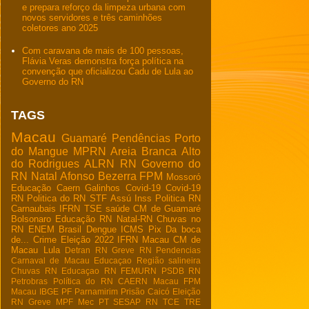
e prepara reforço da limpeza urbana com
novos servidores e três caminhões
coletores ano 2025
Com caravana de mais de 100 pessoas,
Flávia Veras demonstra força política na
convenção que oficializou Cadu de Lula ao
Governo do RN
TAGS
Macau
Guamaré
Pendências
Porto
do Mangue
MPRN
Areia Branca
Alto
do Rodrigues
ALRN
RN
Governo do
RN
Natal
Afonso Bezerra
FPM
Mossoró
Educação
Caern
Galinhos
Covid-19
Covid-19
RN
Politica do RN
STF
Assú
Inss
Politica RN
Carnaubais
IFRN
TSE
saúde
CM de Guamaré
Bolsonaro
Educação RN
Natal-RN
Chuvas no
RN
ENEM
Brasil
Dengue
ICMS
Pix
Da boca
de...
Crime
Eleição 2022
IFRN Macau
CM de
Macau
Lula
Detran RN
Greve RN
Pendencias
Carnaval de Macau
Educaçao
Região salineira
Chuvas RN
Educaçao RN
FEMURN
PSDB RN
Petrobras
Política do RN
CAERN Macau
FPM
Macau
IBGE
PF
Parnamirim
Prisão
Caicó
Eleição
RN
Greve
MPF
Mec
PT
SESAP RN
TCE
TRE