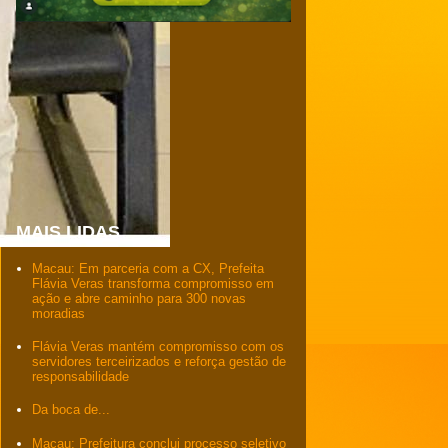
MAIS LIDAS
Macau: Em parceria com a CX, Prefeita
Flávia Veras transforma compromisso em
ação e abre caminho para 300 novas
moradias
Flávia Veras mantém compromisso com os
servidores terceirizados e reforça gestão de
responsabilidade
Da boca de...
Macau: Prefeitura conclui processo seletivo