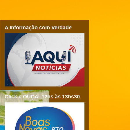
A Informação com Verdade
Click e OUÇA- 12hs às 13hs30