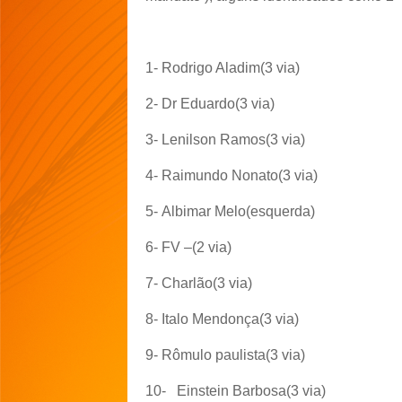
1-
Rodrigo Aladim(3 via)
2-
Dr Eduardo(3 via)
3-
Lenilson Ramos(3 via)
4-
Raimundo Nonato(3 via)
5-
Albimar Melo(esquerda)
6-
FV –(2 via)
7-
Charlão(3 via)
8-
Italo Mendonça(3 via)
9-
Rômulo paulista(3 via)
10-
Einstein Barbosa(3 via)