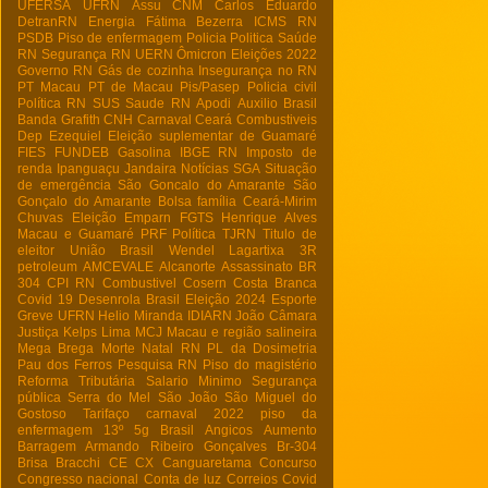
UFERSA
UFRN
Assu
CNM
Carlos Eduardo
DetranRN
Energia
Fátima Bezerra
ICMS RN
PSDB
Piso de enfermagem
Policia
Politica
Saúde
RN
Segurança RN
UERN
Ômicron
Eleições 2022
Governo RN
Gás de cozinha
Insegurança no RN
PT Macau
PT de Macau
Pis/Pasep
Policia civil
Política RN
SUS
Saude RN
Apodi
Auxilio Brasil
Banda Grafith
CNH
Carnaval
Ceará
Combustiveis
Dep Ezequiel
Eleição suplementar de Guamaré
FIES
FUNDEB
Gasolina
IBGE RN
Imposto de
renda
Ipanguaçu
Jandaira
Notícias
SGA
Situação
de emergência
São Goncalo do Amarante
São
Gonçalo do Amarante
Bolsa família
Ceará-Mirim
Chuvas
Eleição
Emparn
FGTS
Henrique Alves
Macau e Guamaré
PRF
Política
TJRN
Titulo de
eleitor
União Brasil
Wendel Lagartixa
3R
petroleum
AMCEVALE
Alcanorte
Assassinato
BR
304
CPI RN
Combustivel
Cosern
Costa Branca
Covid 19
Desenrola Brasil
Eleição 2024
Esporte
Greve UFRN
Helio Miranda
IDIARN
João Câmara
Justiça
Kelps Lima
MCJ
Macau e região salineira
Mega Brega
Morte
Natal RN
PL da Dosimetria
Pau dos Ferros
Pesquisa RN
Piso do magistério
Reforma Tributária
Salario Minimo
Segurança
pública
Serra do Mel
São João
São Miguel do
Gostoso
Tarifaço
carnaval 2022
piso da
enfermagem
13º
5g Brasil
Angicos
Aumento
Barragem Armando Ribeiro Gonçalves
Br-304
Brisa Bracchi
CE
CX
Canguaretama
Concurso
Congresso nacional
Conta de luz
Correios
Covid