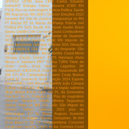
UFERSA
UFRN
Assu
CNM
Carlos Eduardo
DetranRN
Energia
Fátima Bezerra
ICMS RN
PSDB
Piso de enfermagem
Policia
Politica
Saúde
RN
Segurança RN
UERN
Ômicron
Eleições 2022
Governo RN
Gás de cozinha
Insegurança no RN
PT Macau
PT de Macau
Pis/Pasep
Policia civil
Política RN
SUS
Saude RN
Apodi
Auxilio Brasil
Banda Grafith
CNH
Carnaval
Ceará
Combustiveis
Dep Ezequiel
Eleição suplementar de Guamaré
FIES
FUNDEB
Gasolina
IBGE RN
Imposto de
renda
Ipanguaçu
Jandaira
Notícias
SGA
Situação
de emergência
São Goncalo do Amarante
São
Gonçalo do Amarante
Bolsa família
Ceará-Mirim
Chuvas
Eleição
Emparn
FGTS
Henrique Alves
Macau e Guamaré
PRF
Política
TJRN
Titulo de
eleitor
União Brasil
Wendel Lagartixa
3R
petroleum
AMCEVALE
Alcanorte
Assassinato
BR
304
CPI RN
Combustivel
Cosern
Costa Branca
Covid 19
Desenrola Brasil
Eleição 2024
Esporte
Greve UFRN
Helio Miranda
IDIARN
João Câmara
Justiça
Kelps Lima
MCJ
Macau e região salineira
Mega Brega
Morte
Natal RN
PL da Dosimetria
Pau dos Ferros
Pesquisa RN
Piso do magistério
Reforma Tributária
Salario Minimo
Segurança
pública
Serra do Mel
São João
São Miguel do
Gostoso
Tarifaço
carnaval 2022
piso da
enfermagem
13º
5g Brasil
Angicos
Aumento
Barragem Armando Ribeiro Gonçalves
Br-304
Brisa Bracchi
CE
CX
Canguaretama
Concurso
Congresso nacional
Conta de luz
Correios
Covid