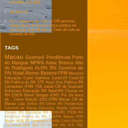
coletores ano 2025
Da boca de...
Com caravana de mais de 100 pessoas,
Flávia Veras demonstra força política na
convenção que oficializou Cadu de Lula ao
Governo do RN
TAGS
Macau
Guamaré
Pendências
Porto
do Mangue
MPRN
Areia Branca
Alto
do Rodrigues
ALRN
RN
Governo do
RN
Natal
Afonso Bezerra
FPM
Mossoró
Educação
Caern
Galinhos
Covid-19
Covid-19
RN
Politica do RN
STF
Assú
Inss
Politica RN
Carnaubais
IFRN
TSE
saúde
CM de Guamaré
Bolsonaro
Educação RN
Natal-RN
Chuvas no
RN
ENEM
Brasil
Dengue
ICMS
Pix
Da boca
de...
Crime
Eleição 2022
IFRN Macau
CM de
Macau
Lula
Detran RN
Greve RN
Pendencias
Carnaval de Macau
Educaçao
Região salineira
Chuvas RN
Educaçao RN
FEMURN
PSDB RN
Petrobras
Política do RN
CAERN Macau
FPM
Macau
IBGE
PF
Parnamirim
Prisão
Caicó
Eleição
RN
Greve
MPF
Mec
PT
SESAP RN
TCE
TRE