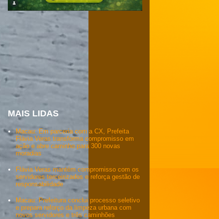
MAIS LIDAS
Macau: Em parceria com a CX, Prefeita
Flávia Veras transforma compromisso em
ação e abre caminho para 300 novas
moradias
Flávia Veras mantém compromisso com os
servidores terceirizados e reforça gestão de
responsabilidade
Macau: Prefeitura conclui processo seletivo
e prepara reforço da limpeza urbana com
novos servidores e três caminhões