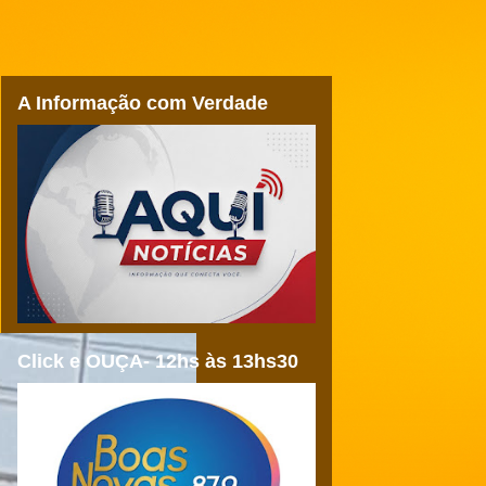
A Informação com Verdade
Click e OUÇA- 12hs às 13hs30