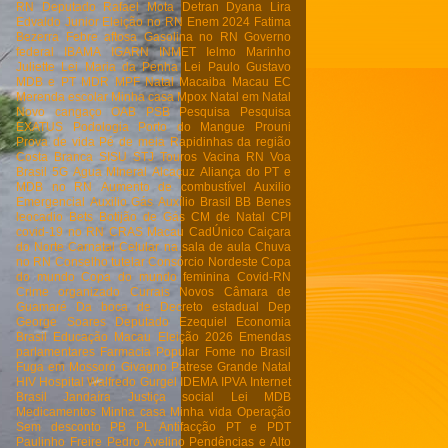
RN
Deputado Rafael Mota
Detran
Dyana Lira
Edvaldo Junior
Eleição no RN
Enem 2024
Fatima
Bezerra
Febre aftosa
Gasolina no RN
Governo
federal
IBAMA
IGARN
INMET
Ielmo Marinho
Juliette
Lei Maria da Penha
Lei Paulo Gustavo
MDB e PT
MDR
MPF Natal
Macaiba
Macau EC
Merenda escolar
Minha casa
Mpox
Natal em Natal
Novo cangaço
OAB
PSB
Pesquisa
Pesquisa
EXATUS
Podologia
Porto do Mangue
Prouni
Prova de vida
Pé de meia
Rapidinhas da região
Costa Branca
SISU
STJ
Touros
Vacina RN
Voa
Brasil
5G
Agua MIneral
Alcaçuz
Aliança do PT e
MDB no RN
Aumento de combustível
Auxilio
Emergencial
Auxilio Gás
Auxílio Brasil
BB
Benes
leocadio
Bets
Botijão de Gás
CM de Natal
CPI
covid-19 no RN
CRAS Macau
CadÚnico
Caiçara
do Norte
Carnatal
Celular na sala de aula
Chuva
no RN
Conselho tutelar
Consórcio Nordeste
Copa
do mundo
Copa do mundo feminina
Covid-RN
Crime organizado
Currais Novos
Câmara de
Guamaré
Da boca de
Decreto estadual
Dep
George Soares
Deputado Ezequiel
Economia
Brasil
Educação Macau
Eleição 2026
Emendas
parlamentares
Farmacia Popular
Fome no Brasil
Fuga em Mossoró
Givagno Patrese
Grande Natal
HIV
Hospital Walfredo Gurgel
IDEMA
IPVA
Internet
Brasil
Jandaíra
Justiça social
Lei
MDB
Medicamentos
Minha casa Minha vida
Operação
Sem desconto
PB
PL Antifacção
PT e PDT
Paulinho Freire
Pedro Avelino
Pendências e Alto