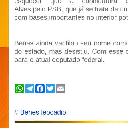
esquecer que a candidatura do
Alves pelo PSB, que já se trata de um
com bases importantes no interior po
Benes ainda ventilou seu nome como
do estado, mas desistiu. Com esse c
para o atual deputado federal.
W
T
F
T
E
h
e
a
w
m
a
l
c
i
a
t
e
e
t
i
s
g
b
t
l
A
r
o
e
#
Benes leocadio
p
a
o
r
p
m
k