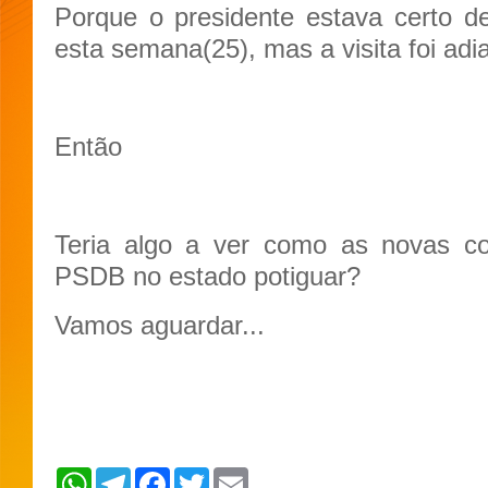
Porque o presidente estava certo d
esta semana(25), mas a visita foi adi
Então
Teria algo a ver como as novas c
PSDB no estado potiguar?
Vamos aguardar...
W
T
F
T
E