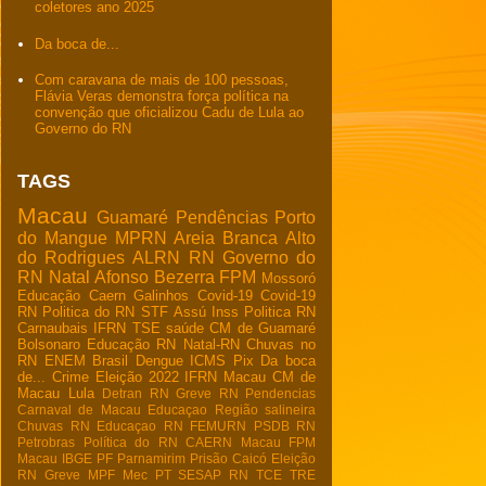
coletores ano 2025
Da boca de...
Com caravana de mais de 100 pessoas,
Flávia Veras demonstra força política na
convenção que oficializou Cadu de Lula ao
Governo do RN
TAGS
Macau
Guamaré
Pendências
Porto
do Mangue
MPRN
Areia Branca
Alto
do Rodrigues
ALRN
RN
Governo do
RN
Natal
Afonso Bezerra
FPM
Mossoró
Educação
Caern
Galinhos
Covid-19
Covid-19
RN
Politica do RN
STF
Assú
Inss
Politica RN
Carnaubais
IFRN
TSE
saúde
CM de Guamaré
Bolsonaro
Educação RN
Natal-RN
Chuvas no
RN
ENEM
Brasil
Dengue
ICMS
Pix
Da boca
de...
Crime
Eleição 2022
IFRN Macau
CM de
Macau
Lula
Detran RN
Greve RN
Pendencias
Carnaval de Macau
Educaçao
Região salineira
Chuvas RN
Educaçao RN
FEMURN
PSDB RN
Petrobras
Política do RN
CAERN Macau
FPM
Macau
IBGE
PF
Parnamirim
Prisão
Caicó
Eleição
RN
Greve
MPF
Mec
PT
SESAP RN
TCE
TRE