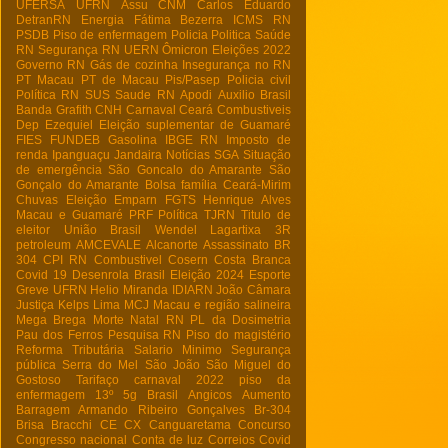
UFERSA
UFRN
Assu
CNM
Carlos Eduardo
DetranRN
Energia
Fátima Bezerra
ICMS RN
PSDB
Piso de enfermagem
Policia
Politica
Saúde
RN
Segurança RN
UERN
Ômicron
Eleições 2022
Governo RN
Gás de cozinha
Insegurança no RN
PT Macau
PT de Macau
Pis/Pasep
Policia civil
Política RN
SUS
Saude RN
Apodi
Auxilio Brasil
Banda Grafith
CNH
Carnaval
Ceará
Combustiveis
Dep Ezequiel
Eleição suplementar de Guamaré
FIES
FUNDEB
Gasolina
IBGE RN
Imposto de
renda
Ipanguaçu
Jandaira
Notícias
SGA
Situação
de emergência
São Goncalo do Amarante
São
Gonçalo do Amarante
Bolsa família
Ceará-Mirim
Chuvas
Eleição
Emparn
FGTS
Henrique Alves
Macau e Guamaré
PRF
Política
TJRN
Titulo de
eleitor
União Brasil
Wendel Lagartixa
3R
petroleum
AMCEVALE
Alcanorte
Assassinato
BR
304
CPI RN
Combustivel
Cosern
Costa Branca
Covid 19
Desenrola Brasil
Eleição 2024
Esporte
Greve UFRN
Helio Miranda
IDIARN
João Câmara
Justiça
Kelps Lima
MCJ
Macau e região salineira
Mega Brega
Morte
Natal RN
PL da Dosimetria
Pau dos Ferros
Pesquisa RN
Piso do magistério
Reforma Tributária
Salario Minimo
Segurança
pública
Serra do Mel
São João
São Miguel do
Gostoso
Tarifaço
carnaval 2022
piso da
enfermagem
13º
5g Brasil
Angicos
Aumento
Barragem Armando Ribeiro Gonçalves
Br-304
Brisa Bracchi
CE
CX
Canguaretama
Concurso
Congresso nacional
Conta de luz
Correios
Covid