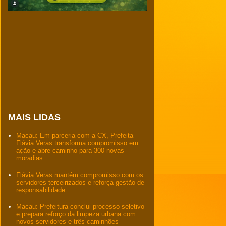
MAIS LIDAS
Macau: Em parceria com a CX, Prefeita
Flávia Veras transforma compromisso em
ação e abre caminho para 300 novas
moradias
Flávia Veras mantém compromisso com os
servidores terceirizados e reforça gestão de
responsabilidade
Macau: Prefeitura conclui processo seletivo
e prepara reforço da limpeza urbana com
novos servidores e três caminhões