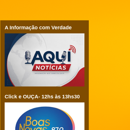
A Informação com Verdade
Click e OUÇA- 12hs às 13hs30