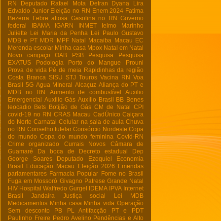
RN
Deputado Rafael Mota
Detran
Dyana Lira
Edvaldo Junior
Eleição no RN
Enem 2024
Fatima
Bezerra
Febre aftosa
Gasolina no RN
Governo
federal
IBAMA
IGARN
INMET
Ielmo Marinho
Juliette
Lei Maria da Penha
Lei Paulo Gustavo
MDB e PT
MDR
MPF Natal
Macaiba
Macau EC
Merenda escolar
Minha casa
Mpox
Natal em Natal
Novo cangaço
OAB
PSB
Pesquisa
Pesquisa
EXATUS
Podologia
Porto do Mangue
Prouni
Prova de vida
Pé de meia
Rapidinhas da região
Costa Branca
SISU
STJ
Touros
Vacina RN
Voa
Brasil
5G
Agua MIneral
Alcaçuz
Aliança do PT e
MDB no RN
Aumento de combustível
Auxilio
Emergencial
Auxilio Gás
Auxílio Brasil
BB
Benes
leocadio
Bets
Botijão de Gás
CM de Natal
CPI
covid-19 no RN
CRAS Macau
CadÚnico
Caiçara
do Norte
Carnatal
Celular na sala de aula
Chuva
no RN
Conselho tutelar
Consórcio Nordeste
Copa
do mundo
Copa do mundo feminina
Covid-RN
Crime organizado
Currais Novos
Câmara de
Guamaré
Da boca de
Decreto estadual
Dep
George Soares
Deputado Ezequiel
Economia
Brasil
Educação Macau
Eleição 2026
Emendas
parlamentares
Farmacia Popular
Fome no Brasil
Fuga em Mossoró
Givagno Patrese
Grande Natal
HIV
Hospital Walfredo Gurgel
IDEMA
IPVA
Internet
Brasil
Jandaíra
Justiça social
Lei
MDB
Medicamentos
Minha casa Minha vida
Operação
Sem desconto
PB
PL Antifacção
PT e PDT
Paulinho Freire
Pedro Avelino
Pendências e Alto