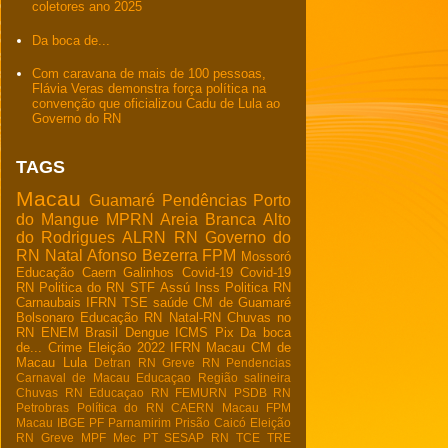
coletores ano 2025
Da boca de...
Com caravana de mais de 100 pessoas,
Flávia Veras demonstra força política na
convenção que oficializou Cadu de Lula ao
Governo do RN
TAGS
Macau
Guamaré
Pendências
Porto
do Mangue
MPRN
Areia Branca
Alto
do Rodrigues
ALRN
RN
Governo do
RN
Natal
Afonso Bezerra
FPM
Mossoró
Educação
Caern
Galinhos
Covid-19
Covid-19
RN
Politica do RN
STF
Assú
Inss
Politica RN
Carnaubais
IFRN
TSE
saúde
CM de Guamaré
Bolsonaro
Educação RN
Natal-RN
Chuvas no
RN
ENEM
Brasil
Dengue
ICMS
Pix
Da boca
de...
Crime
Eleição 2022
IFRN Macau
CM de
Macau
Lula
Detran RN
Greve RN
Pendencias
Carnaval de Macau
Educaçao
Região salineira
Chuvas RN
Educaçao RN
FEMURN
PSDB RN
Petrobras
Política do RN
CAERN Macau
FPM
Macau
IBGE
PF
Parnamirim
Prisão
Caicó
Eleição
RN
Greve
MPF
Mec
PT
SESAP RN
TCE
TRE