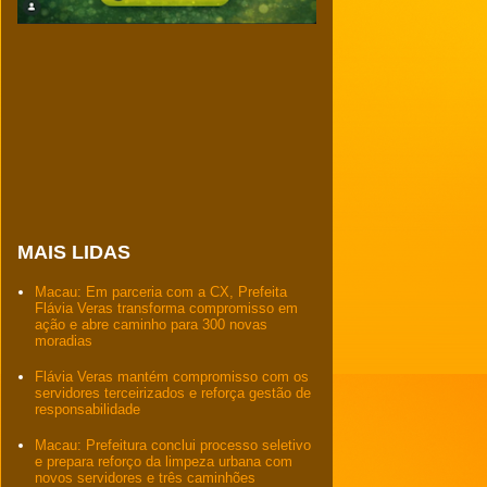
MAIS LIDAS
Macau: Em parceria com a CX, Prefeita
Flávia Veras transforma compromisso em
ação e abre caminho para 300 novas
moradias
Flávia Veras mantém compromisso com os
servidores terceirizados e reforça gestão de
responsabilidade
Macau: Prefeitura conclui processo seletivo
e prepara reforço da limpeza urbana com
novos servidores e três caminhões