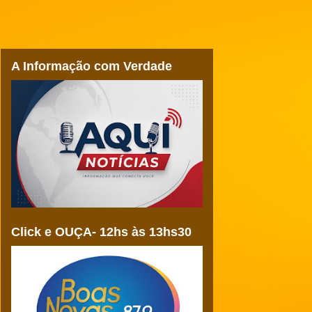
A Informação com Verdade
Click e OUÇA- 12hs às 13hs30