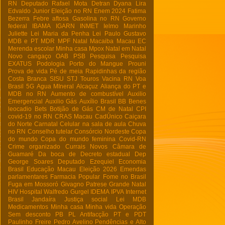
RN
Deputado Rafael Mota
Detran
Dyana Lira
Edvaldo Junior
Eleição no RN
Enem 2024
Fatima
Bezerra
Febre aftosa
Gasolina no RN
Governo
federal
IBAMA
IGARN
INMET
Ielmo Marinho
Juliette
Lei Maria da Penha
Lei Paulo Gustavo
MDB e PT
MDR
MPF Natal
Macaiba
Macau EC
Merenda escolar
Minha casa
Mpox
Natal em Natal
Novo cangaço
OAB
PSB
Pesquisa
Pesquisa
EXATUS
Podologia
Porto do Mangue
Prouni
Prova de vida
Pé de meia
Rapidinhas da região
Costa Branca
SISU
STJ
Touros
Vacina RN
Voa
Brasil
5G
Agua MIneral
Alcaçuz
Aliança do PT e
MDB no RN
Aumento de combustível
Auxilio
Emergencial
Auxilio Gás
Auxílio Brasil
BB
Benes
leocadio
Bets
Botijão de Gás
CM de Natal
CPI
covid-19 no RN
CRAS Macau
CadÚnico
Caiçara
do Norte
Carnatal
Celular na sala de aula
Chuva
no RN
Conselho tutelar
Consórcio Nordeste
Copa
do mundo
Copa do mundo feminina
Covid-RN
Crime organizado
Currais Novos
Câmara de
Guamaré
Da boca de
Decreto estadual
Dep
George Soares
Deputado Ezequiel
Economia
Brasil
Educação Macau
Eleição 2026
Emendas
parlamentares
Farmacia Popular
Fome no Brasil
Fuga em Mossoró
Givagno Patrese
Grande Natal
HIV
Hospital Walfredo Gurgel
IDEMA
IPVA
Internet
Brasil
Jandaíra
Justiça social
Lei
MDB
Medicamentos
Minha casa Minha vida
Operação
Sem desconto
PB
PL Antifacção
PT e PDT
Paulinho Freire
Pedro Avelino
Pendências e Alto