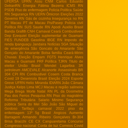
UFERSA
UFRN
Assu
CNM
Carlos Eduardo
DetranRN
Energia
Fátima Bezerra
ICMS RN
PSDB
Piso de enfermagem
Policia
Politica
Saúde
RN
Segurança RN
UERN
Ômicron
Eleições 2022
Governo RN
Gás de cozinha
Insegurança no RN
PT Macau
PT de Macau
Pis/Pasep
Policia civil
Política RN
SUS
Saude RN
Apodi
Auxilio Brasil
Banda Grafith
CNH
Carnaval
Ceará
Combustiveis
Dep Ezequiel
Eleição suplementar de Guamaré
FIES
FUNDEB
Gasolina
IBGE RN
Imposto de
renda
Ipanguaçu
Jandaira
Notícias
SGA
Situação
de emergência
São Goncalo do Amarante
São
Gonçalo do Amarante
Bolsa família
Ceará-Mirim
Chuvas
Eleição
Emparn
FGTS
Henrique Alves
Macau e Guamaré
PRF
Política
TJRN
Titulo de
eleitor
União Brasil
Wendel Lagartixa
3R
petroleum
AMCEVALE
Alcanorte
Assassinato
BR
304
CPI RN
Combustivel
Cosern
Costa Branca
Covid 19
Desenrola Brasil
Eleição 2024
Esporte
Greve UFRN
Helio Miranda
IDIARN
João Câmara
Justiça
Kelps Lima
MCJ
Macau e região salineira
Mega Brega
Morte
Natal RN
PL da Dosimetria
Pau dos Ferros
Pesquisa RN
Piso do magistério
Reforma Tributária
Salario Minimo
Segurança
pública
Serra do Mel
São João
São Miguel do
Gostoso
Tarifaço
carnaval 2022
piso da
enfermagem
13º
5g Brasil
Angicos
Aumento
Barragem Armando Ribeiro Gonçalves
Br-304
Brisa Bracchi
CE
CX
Canguaretama
Concurso
Congresso nacional
Conta de luz
Correios
Covid