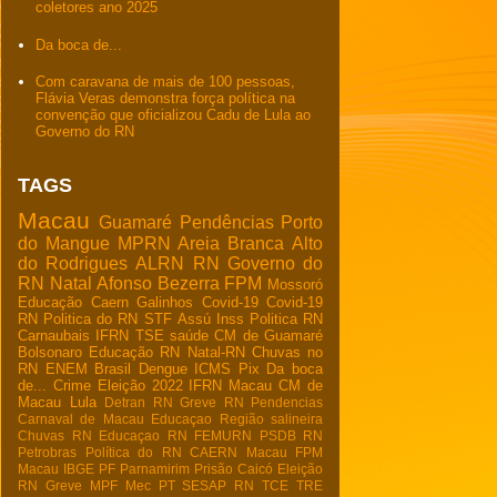
coletores ano 2025
Da boca de...
Com caravana de mais de 100 pessoas,
Flávia Veras demonstra força política na
convenção que oficializou Cadu de Lula ao
Governo do RN
TAGS
Macau
Guamaré
Pendências
Porto
do Mangue
MPRN
Areia Branca
Alto
do Rodrigues
ALRN
RN
Governo do
RN
Natal
Afonso Bezerra
FPM
Mossoró
Educação
Caern
Galinhos
Covid-19
Covid-19
RN
Politica do RN
STF
Assú
Inss
Politica RN
Carnaubais
IFRN
TSE
saúde
CM de Guamaré
Bolsonaro
Educação RN
Natal-RN
Chuvas no
RN
ENEM
Brasil
Dengue
ICMS
Pix
Da boca
de...
Crime
Eleição 2022
IFRN Macau
CM de
Macau
Lula
Detran RN
Greve RN
Pendencias
Carnaval de Macau
Educaçao
Região salineira
Chuvas RN
Educaçao RN
FEMURN
PSDB RN
Petrobras
Política do RN
CAERN Macau
FPM
Macau
IBGE
PF
Parnamirim
Prisão
Caicó
Eleição
RN
Greve
MPF
Mec
PT
SESAP RN
TCE
TRE