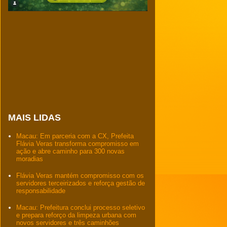
MAIS LIDAS
Macau: Em parceria com a CX, Prefeita
Flávia Veras transforma compromisso em
ação e abre caminho para 300 novas
moradias
Flávia Veras mantém compromisso com os
servidores terceirizados e reforça gestão de
responsabilidade
Macau: Prefeitura conclui processo seletivo
e prepara reforço da limpeza urbana com
novos servidores e três caminhões