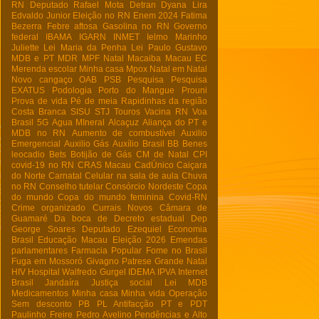
RN
Deputado Rafael Mota
Detran
Dyana Lira
Edvaldo Junior
Eleição no RN
Enem 2024
Fatima
Bezerra
Febre aftosa
Gasolina no RN
Governo
federal
IBAMA
IGARN
INMET
Ielmo Marinho
Juliette
Lei Maria da Penha
Lei Paulo Gustavo
MDB e PT
MDR
MPF Natal
Macaiba
Macau EC
Merenda escolar
Minha casa
Mpox
Natal em Natal
Novo cangaço
OAB
PSB
Pesquisa
Pesquisa
EXATUS
Podologia
Porto do Mangue
Prouni
Prova de vida
Pé de meia
Rapidinhas da região
Costa Branca
SISU
STJ
Touros
Vacina RN
Voa
Brasil
5G
Agua MIneral
Alcaçuz
Aliança do PT e
MDB no RN
Aumento de combustível
Auxilio
Emergencial
Auxilio Gás
Auxílio Brasil
BB
Benes
leocadio
Bets
Botijão de Gás
CM de Natal
CPI
covid-19 no RN
CRAS Macau
CadÚnico
Caiçara
do Norte
Carnatal
Celular na sala de aula
Chuva
no RN
Conselho tutelar
Consórcio Nordeste
Copa
do mundo
Copa do mundo feminina
Covid-RN
Crime organizado
Currais Novos
Câmara de
Guamaré
Da boca de
Decreto estadual
Dep
George Soares
Deputado Ezequiel
Economia
Brasil
Educação Macau
Eleição 2026
Emendas
parlamentares
Farmacia Popular
Fome no Brasil
Fuga em Mossoró
Givagno Patrese
Grande Natal
HIV
Hospital Walfredo Gurgel
IDEMA
IPVA
Internet
Brasil
Jandaíra
Justiça social
Lei
MDB
Medicamentos
Minha casa Minha vida
Operação
Sem desconto
PB
PL Antifacção
PT e PDT
Paulinho Freire
Pedro Avelino
Pendências e Alto