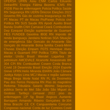
UFERSA
UFRN
Assu
CNM
Carlos Eduardo
DetranRN
Energia
Fátima Bezerra
ICMS RN
PSDB
Piso de enfermagem
Policia
Politica
Saúde
RN
Segurança RN
UERN
Ômicron
Eleições 2022
Governo RN
Gás de cozinha
Insegurança no RN
PT Macau
PT de Macau
Pis/Pasep
Policia civil
Política RN
SUS
Saude RN
Apodi
Auxilio Brasil
Banda Grafith
CNH
Carnaval
Ceará
Combustiveis
Dep Ezequiel
Eleição suplementar de Guamaré
FIES
FUNDEB
Gasolina
IBGE RN
Imposto de
renda
Ipanguaçu
Jandaira
Notícias
SGA
Situação
de emergência
São Goncalo do Amarante
São
Gonçalo do Amarante
Bolsa família
Ceará-Mirim
Chuvas
Eleição
Emparn
FGTS
Henrique Alves
Macau e Guamaré
PRF
Política
TJRN
Titulo de
eleitor
União Brasil
Wendel Lagartixa
3R
petroleum
AMCEVALE
Alcanorte
Assassinato
BR
304
CPI RN
Combustivel
Cosern
Costa Branca
Covid 19
Desenrola Brasil
Eleição 2024
Esporte
Greve UFRN
Helio Miranda
IDIARN
João Câmara
Justiça
Kelps Lima
MCJ
Macau e região salineira
Mega Brega
Morte
Natal RN
PL da Dosimetria
Pau dos Ferros
Pesquisa RN
Piso do magistério
Reforma Tributária
Salario Minimo
Segurança
pública
Serra do Mel
São João
São Miguel do
Gostoso
Tarifaço
carnaval 2022
piso da
enfermagem
13º
5g Brasil
Angicos
Aumento
Barragem Armando Ribeiro Gonçalves
Br-304
Brisa Bracchi
CE
CX
Canguaretama
Concurso
Congresso nacional
Conta de luz
Correios
Covid