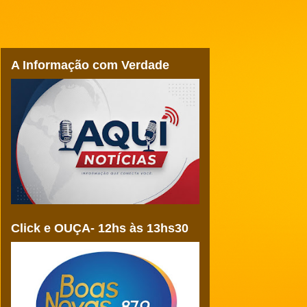
A Informação com Verdade
Click e OUÇA- 12hs às 13hs30