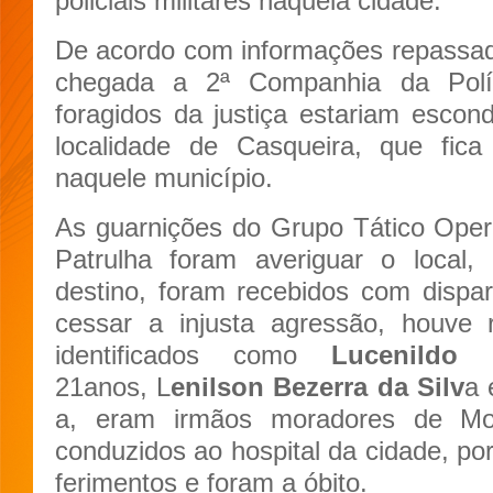
policiais militares naquela cidade.
De acordo com informações repassa
chegada a 2ª Companhia da Políc
foragidos da justiça estariam esco
localidade de Casqueira, que fi
naquele município.
As guarnições do Grupo Tático Ope
Patrulha foram averiguar o loca
destino, foram recebidos com dispa
cessar a injusta agressão, houve 
identificados como
Lucenildo 
21anos, L
enilson Bezerra da Silv
a 
a, eram irmãos moradores de Mos
conduzidos ao hospital da cidade, po
ferimentos e foram a óbito.