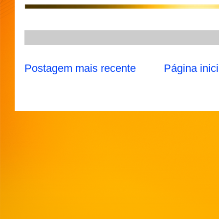
A
r
o
e
p
a
o
r
p
m
k
Postagem mais recente
Página inici