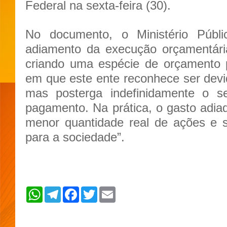
Federal na sexta-feira (30).
No documento, o Ministério Públic
adiamento da execução orçamentár
criando uma espécie de orçamento p
em que este ente reconhece ser devid
mas posterga indefinidamente o s
pagamento. Na prática, o gasto adiad
menor quantidade real de ações e s
para a sociedade”.
W
T
F
T
E
h
e
a
w
m
a
l
c
i
a
t
e
e
t
i
s
g
b
t
l