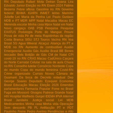
RN
Deputado Rafael Mota
Detran
Dyana Lira
Edvaldo Junior
Eleição no RN
Enem 2024
Fatima
Bezerra
Febre aftosa
Gasolina no RN
Governo
federal
IBAMA
IGARN
INMET
Ielmo Marinho
Juliette
Lei Maria da Penha
Lei Paulo Gustavo
MDB e PT
MDR
MPF Natal
Macaiba
Macau EC
Merenda escolar
Minha casa
Mpox
Natal em Natal
Novo cangaço
OAB
PSB
Pesquisa
Pesquisa
EXATUS
Podologia
Porto do Mangue
Prouni
Prova de vida
Pé de meia
Rapidinhas da região
Costa Branca
SISU
STJ
Touros
Vacina RN
Voa
Brasil
5G
Agua MIneral
Alcaçuz
Aliança do PT e
MDB no RN
Aumento de combustível
Auxilio
Emergencial
Auxilio Gás
Auxílio Brasil
BB
Benes
leocadio
Bets
Botijão de Gás
CM de Natal
CPI
covid-19 no RN
CRAS Macau
CadÚnico
Caiçara
do Norte
Carnatal
Celular na sala de aula
Chuva
no RN
Conselho tutelar
Consórcio Nordeste
Copa
do mundo
Copa do mundo feminina
Covid-RN
Crime organizado
Currais Novos
Câmara de
Guamaré
Da boca de
Decreto estadual
Dep
George Soares
Deputado Ezequiel
Economia
Brasil
Educação Macau
Eleição 2026
Emendas
parlamentares
Farmacia Popular
Fome no Brasil
Fuga em Mossoró
Givagno Patrese
Grande Natal
HIV
Hospital Walfredo Gurgel
IDEMA
IPVA
Internet
Brasil
Jandaíra
Justiça social
Lei
MDB
Medicamentos
Minha casa Minha vida
Operação
Sem desconto
PB
PL Antifacção
PT e PDT
Paulinho Freire
Pedro Avelino
Pendências e Alto