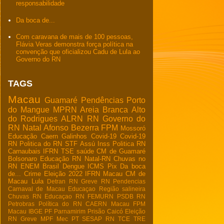
responsabilidade
Da boca de...
Com caravana de mais de 100 pessoas,
Flávia Veras demonstra força política na
convenção que oficializou Cadu de Lula ao
Governo do RN
TAGS
Macau
Guamaré
Pendências
Porto
do Mangue
MPRN
Areia Branca
Alto
do Rodrigues
ALRN
RN
Governo do
RN
Natal
Afonso Bezerra
FPM
Mossoró
Educação
Caern
Galinhos
Covid-19
Covid-19
RN
Politica do RN
STF
Assú
Inss
Politica RN
Carnaubais
IFRN
TSE
saúde
CM de Guamaré
Bolsonaro
Educação RN
Natal-RN
Chuvas no
RN
ENEM
Brasil
Dengue
ICMS
Pix
Da boca
de...
Crime
Eleição 2022
IFRN Macau
CM de
Macau
Lula
Detran RN
Greve RN
Pendencias
Carnaval de Macau
Educaçao
Região salineira
Chuvas RN
Educaçao RN
FEMURN
PSDB RN
Petrobras
Política do RN
CAERN Macau
FPM
Macau
IBGE
PF
Parnamirim
Prisão
Caicó
Eleição
RN
Greve
MPF
Mec
PT
SESAP RN
TCE
TRE