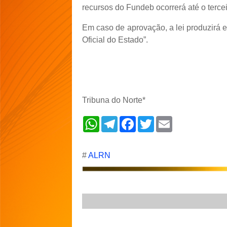
recursos do Fundeb ocorrerá até o tercei
Em caso de aprovação, a lei produzirá e
Oficial do Estado”.
Tribuna do Norte*
W
T
F
T
E
h
e
a
w
m
a
l
c
i
a
t
e
e
t
i
s
g
b
t
l
#
ALRN
A
r
o
e
p
a
o
r
p
m
k