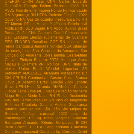
UFERSA
UFRN
Assu
CNM
Carlos Eduardo
DetranRN
Energia
Fátima Bezerra
ICMS RN
PSDB
Piso de enfermagem
Policia
Politica
Saúde
RN
Segurança RN
UERN
Ômicron
Eleições 2022
Governo RN
Gás de cozinha
Insegurança no RN
PT Macau
PT de Macau
Pis/Pasep
Policia civil
Política RN
SUS
Saude RN
Apodi
Auxilio Brasil
Banda Grafith
CNH
Carnaval
Ceará
Combustiveis
Dep Ezequiel
Eleição suplementar de Guamaré
FIES
FUNDEB
Gasolina
IBGE RN
Imposto de
renda
Ipanguaçu
Jandaira
Notícias
SGA
Situação
de emergência
São Goncalo do Amarante
São
Gonçalo do Amarante
Bolsa família
Ceará-Mirim
Chuvas
Eleição
Emparn
FGTS
Henrique Alves
Macau e Guamaré
PRF
Política
TJRN
Titulo de
eleitor
União Brasil
Wendel Lagartixa
3R
petroleum
AMCEVALE
Alcanorte
Assassinato
BR
304
CPI RN
Combustivel
Cosern
Costa Branca
Covid 19
Desenrola Brasil
Eleição 2024
Esporte
Greve UFRN
Helio Miranda
IDIARN
João Câmara
Justiça
Kelps Lima
MCJ
Macau e região salineira
Mega Brega
Morte
Natal RN
PL da Dosimetria
Pau dos Ferros
Pesquisa RN
Piso do magistério
Reforma Tributária
Salario Minimo
Segurança
pública
Serra do Mel
São João
São Miguel do
Gostoso
Tarifaço
carnaval 2022
piso da
enfermagem
13º
5g Brasil
Angicos
Aumento
Barragem Armando Ribeiro Gonçalves
Br-304
Brisa Bracchi
CE
CX
Canguaretama
Concurso
Congresso nacional
Conta de luz
Correios
Covid