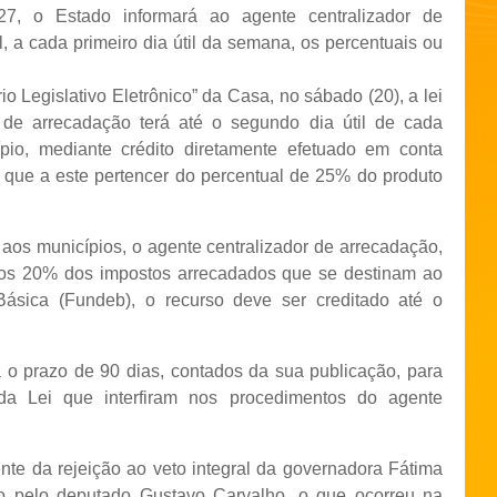
7, o Estado informará ao agente centralizador de
, a cada primeiro dia útil da semana, os percentuais ou
o Legislativo Eletrônico” da Casa, no sábado (20), a lei
 de arrecadação terá até o segundo dia útil de cada
pio, mediante crédito diretamente efetuado em conta
la que a este pertencer do percentual de 25% do produto
os municípios, o agente centralizador de arrecadação,
 aos 20% dos impostos arrecadados que se destinam ao
sica (Fundeb), o recurso deve ser creditado até o
rá o prazo de 90 dias, contados da sua publicação, para
da Lei que interfiram nos procedimentos do agente
nte da rejeição ao veto integral da governadora Fátima
sto pelo deputado Gustavo Carvalho, o que ocorreu na