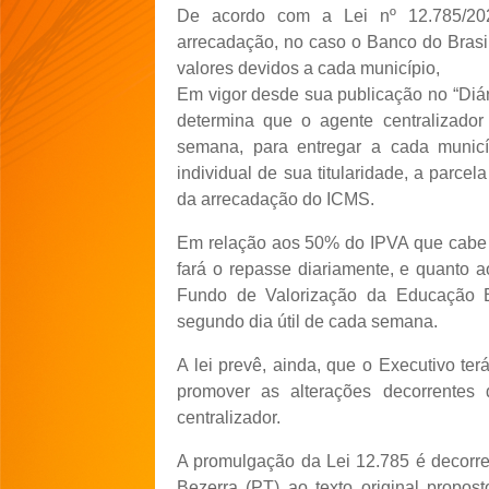
De acordo com a Lei nº 12.785/202
arrecadação, no caso o Banco do Brasil
valores devidos a cada município,
Em vigor desde sua publicação no “Diári
determina que o agente centralizador
semana, para entregar a cada municí
individual de sua titularidade, a parce
da arrecadação do ICMS.
Em relação aos 50% do IPVA que cabe a
fará o repasse diariamente, e quanto
Fundo de Valorização da Educação Bá
segundo dia útil de cada semana.
A lei prevê, ainda, que o Executivo te
promover as alterações decorrentes 
centralizador.
A promulgação da Lei 12.785 é decorre
Bezerra (PT) ao texto original propo