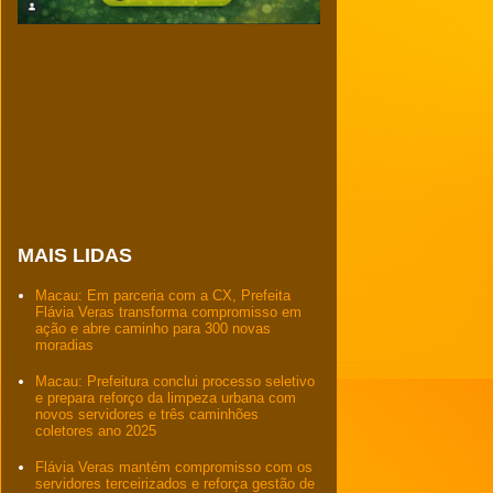
MAIS LIDAS
Macau: Em parceria com a CX, Prefeita
Flávia Veras transforma compromisso em
ação e abre caminho para 300 novas
moradias
Macau: Prefeitura conclui processo seletivo
e prepara reforço da limpeza urbana com
novos servidores e três caminhões
coletores ano 2025
Flávia Veras mantém compromisso com os
servidores terceirizados e reforça gestão de