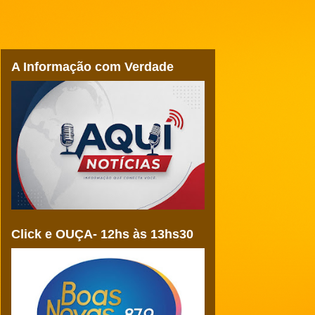
A Informação com Verdade
Click e OUÇA- 12hs às 13hs30