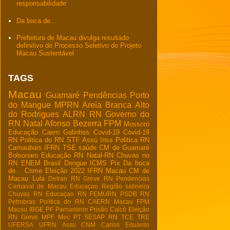
responsabilidade
Da boca de...
Prefeitura de Macau divulga resultado
definitivo do Processo Seletivo do Projeto
Macau Sustentável
TAGS
Macau
Guamaré
Pendências
Porto
do Mangue
MPRN
Areia Branca
Alto
do Rodrigues
ALRN
RN
Governo do
RN
Natal
Afonso Bezerra
FPM
Mossoró
Educação
Caern
Galinhos
Covid-19
Covid-19
RN
Politica do RN
STF
Assú
Inss
Politica RN
Carnaubais
IFRN
TSE
saúde
CM de Guamaré
Bolsonaro
Educação RN
Natal-RN
Chuvas no
RN
ENEM
Brasil
Dengue
ICMS
Pix
Da boca
de...
Crime
Eleição 2022
IFRN Macau
CM de
Macau
Lula
Detran RN
Greve RN
Pendencias
Carnaval de Macau
Educaçao
Região salineira
Chuvas RN
Educaçao RN
FEMURN
PSDB RN
Petrobras
Política do RN
CAERN Macau
FPM
Macau
IBGE
PF
Parnamirim
Prisão
Caicó
Eleição
RN
Greve
MPF
Mec
PT
SESAP RN
TCE
TRE
UFERSA
UFRN
Assu
CNM
Carlos Eduardo