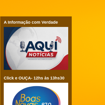
A Informação com Verdade
Click e OUÇA- 12hs às 13hs30