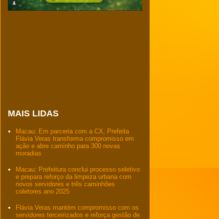
MAIS LIDAS
Macau: Em parceria com a CX, Prefeita
Flávia Veras transforma compromisso em
ação e abre caminho para 300 novas
moradias
Macau: Prefeitura conclui processo seletivo
e prepara reforço da limpeza urbana com
novos servidores e três caminhões
coletores ano 2025
Flávia Veras mantém compromisso com os
servidores terceirizados e reforça gestão de