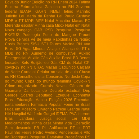
Edvaldo Junior
Eleição no RN
Enem 2024
Fatima
Bezerra
Febre aftosa
Gasolina no RN
Governo
federal
IBAMA
IGARN
INMET
Ielmo Marinho
Juliette
Lei Maria da Penha
Lei Paulo Gustavo
MDB e PT
MDR
MPF Natal
Macaiba
Macau EC
Merenda escolar
Minha casa
Mpox
Natal em Natal
Novo cangaço
OAB
PSB
Pesquisa
Pesquisa
EXATUS
Podologia
Porto do Mangue
Prouni
Prova de vida
Pé de meia
Rapidinhas da região
Costa Branca
SISU
STJ
Touros
Vacina RN
Voa
Brasil
5G
Agua MIneral
Alcaçuz
Aliança do PT e
MDB no RN
Aumento de combustível
Auxilio
Emergencial
Auxilio Gás
Auxílio Brasil
BB
Benes
leocadio
Bets
Botijão de Gás
CM de Natal
CPI
covid-19 no RN
CRAS Macau
CadÚnico
Caiçara
do Norte
Carnatal
Celular na sala de aula
Chuva
no RN
Conselho tutelar
Consórcio Nordeste
Copa
do mundo
Copa do mundo feminina
Covid-RN
Crime organizado
Currais Novos
Câmara de
Guamaré
Da boca de
Decreto estadual
Dep
George Soares
Deputado Ezequiel
Economia
Brasil
Educação Macau
Eleição 2026
Emendas
parlamentares
Farmacia Popular
Fome no Brasil
Fuga em Mossoró
Givagno Patrese
Grande Natal
HIV
Hospital Walfredo Gurgel
IDEMA
IPVA
Internet
Brasil
Jandaíra
Justiça social
Lei
MDB
Medicamentos
Minha casa Minha vida
Operação
Sem desconto
PB
PL Antifacção
PT e PDT
Paulinho Freire
Pedro Avelino
Pendências e Alto
do Rodrigues
Pesquisa Datafolha
Precatórios
RS