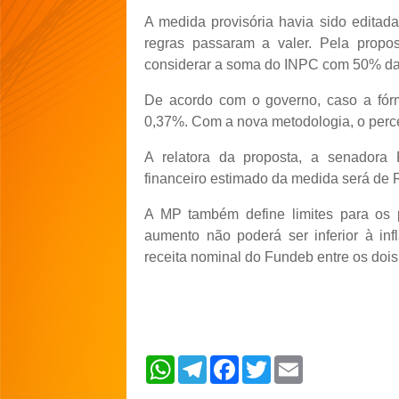
A medida provisória havia sido editad
regras passaram a valer. Pela propo
considerar a soma do INPC com 50% da 
De acordo com o governo, caso a fórm
0,37%. Com a nova metodologia, o perc
A relatora da proposta, a senadora 
financeiro estimado da medida será de 
A MP também define limites para os p
aumento não poderá ser inferior à in
receita nominal do Fundeb entre os dois
W
T
F
T
E
h
e
a
w
m
a
l
c
i
a