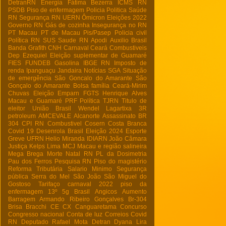
DetranRN
Energia
Fátima Bezerra
ICMS RN
PSDB
Piso de enfermagem
Policia
Politica
Saúde
RN
Segurança RN
UERN
Ômicron
Eleições 2022
Governo RN
Gás de cozinha
Insegurança no RN
PT Macau
PT de Macau
Pis/Pasep
Policia civil
Política RN
SUS
Saude RN
Apodi
Auxilio Brasil
Banda Grafith
CNH
Carnaval
Ceará
Combustiveis
Dep Ezequiel
Eleição suplementar de Guamaré
FIES
FUNDEB
Gasolina
IBGE RN
Imposto de
renda
Ipanguaçu
Jandaira
Notícias
SGA
Situação
de emergência
São Goncalo do Amarante
São
Gonçalo do Amarante
Bolsa família
Ceará-Mirim
Chuvas
Eleição
Emparn
FGTS
Henrique Alves
Macau e Guamaré
PRF
Política
TJRN
Titulo de
eleitor
União Brasil
Wendel Lagartixa
3R
petroleum
AMCEVALE
Alcanorte
Assassinato
BR
304
CPI RN
Combustivel
Cosern
Costa Branca
Covid 19
Desenrola Brasil
Eleição 2024
Esporte
Greve UFRN
Helio Miranda
IDIARN
João Câmara
Justiça
Kelps Lima
MCJ
Macau e região salineira
Mega Brega
Morte
Natal RN
PL da Dosimetria
Pau dos Ferros
Pesquisa RN
Piso do magistério
Reforma Tributária
Salario Minimo
Segurança
pública
Serra do Mel
São João
São Miguel do
Gostoso
Tarifaço
carnaval 2022
piso da
enfermagem
13º
5g Brasil
Angicos
Aumento
Barragem Armando Ribeiro Gonçalves
Br-304
Brisa Bracchi
CE
CX
Canguaretama
Concurso
Congresso nacional
Conta de luz
Correios
Covid
RN
Deputado Rafael Mota
Detran
Dyana Lira