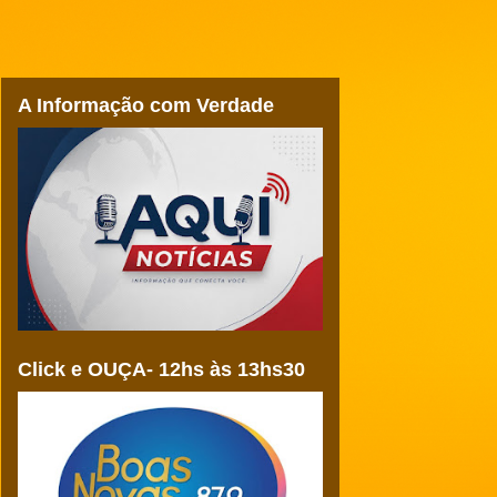
A Informação com Verdade
Click e OUÇA- 12hs às 13hs30