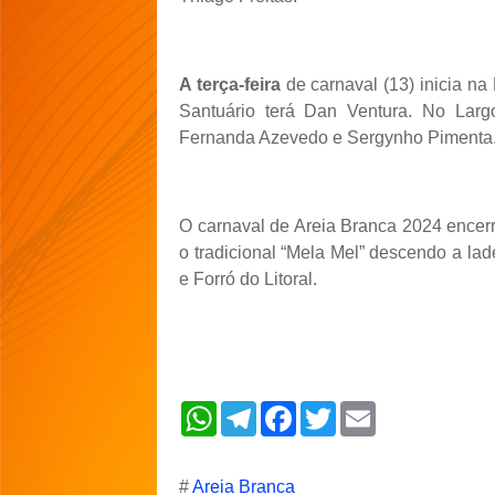
A terça-feira
de carnaval (13) inicia n
Santuário terá Dan Ventura. No Larg
Fernanda Azevedo e Sergynho Pimenta
O carnaval de Areia Branca 2024 encerr
o tradicional “Mela Mel” descendo a l
e Forró do Litoral.
W
T
F
T
E
h
e
a
w
m
a
l
c
i
a
t
e
e
t
i
s
g
b
t
l
#
Areia Branca