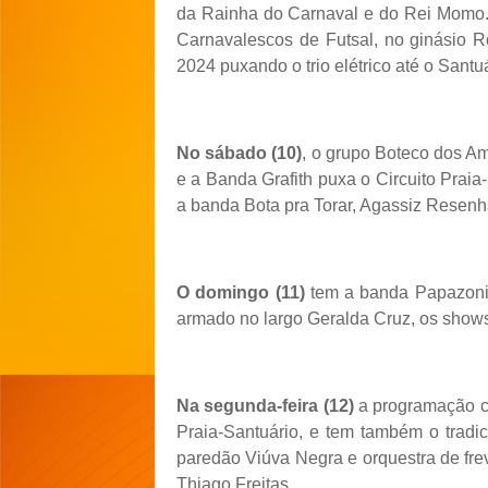
da Rainha do Carnaval e do Rei Momo.
Carnavalescos de Futsal, no ginásio R
2024 puxando o trio elétrico até o Santuá
No sábado (10)
, o grupo Boteco dos Am
e a Banda Grafith puxa o Circuito Praia
a banda Bota pra Torar, Agassiz Resenh
O domingo (11)
tem a banda Papazoni a
armado no largo Geralda Cruz, os show
Na segunda-feira (12)
a programação co
Praia-Santuário, e tem também o tradi
paredão Viúva Negra e orquestra de fr
Thiago Freitas.