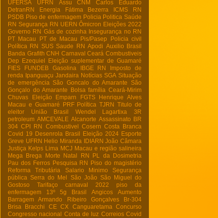
UFERSA
UFRN
Assu
CNM
Carlos Eduardo
DetranRN
Energia
Fátima Bezerra
ICMS RN
PSDB
Piso de enfermagem
Policia
Politica
Saúde
RN
Segurança RN
UERN
Ômicron
Eleições 2022
Governo RN
Gás de cozinha
Insegurança no RN
PT Macau
PT de Macau
Pis/Pasep
Policia civil
Política RN
SUS
Saude RN
Apodi
Auxilio Brasil
Banda Grafith
CNH
Carnaval
Ceará
Combustiveis
Dep Ezequiel
Eleição suplementar de Guamaré
FIES
FUNDEB
Gasolina
IBGE RN
Imposto de
renda
Ipanguaçu
Jandaira
Notícias
SGA
Situação
de emergência
São Goncalo do Amarante
São
Gonçalo do Amarante
Bolsa família
Ceará-Mirim
Chuvas
Eleição
Emparn
FGTS
Henrique Alves
Macau e Guamaré
PRF
Política
TJRN
Titulo de
eleitor
União Brasil
Wendel Lagartixa
3R
petroleum
AMCEVALE
Alcanorte
Assassinato
BR
304
CPI RN
Combustivel
Cosern
Costa Branca
Covid 19
Desenrola Brasil
Eleição 2024
Esporte
Greve UFRN
Helio Miranda
IDIARN
João Câmara
Justiça
Kelps Lima
MCJ
Macau e região salineira
Mega Brega
Morte
Natal RN
PL da Dosimetria
Pau dos Ferros
Pesquisa RN
Piso do magistério
Reforma Tributária
Salario Minimo
Segurança
pública
Serra do Mel
São João
São Miguel do
Gostoso
Tarifaço
carnaval 2022
piso da
enfermagem
13º
5g Brasil
Angicos
Aumento
Barragem Armando Ribeiro Gonçalves
Br-304
Brisa Bracchi
CE
CX
Canguaretama
Concurso
Congresso nacional
Conta de luz
Correios
Covid