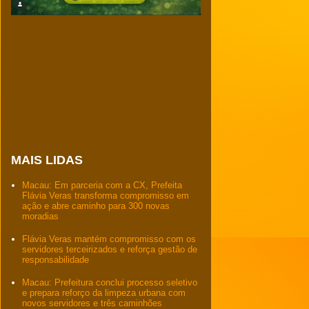
MAIS LIDAS
Macau: Em parceria com a CX, Prefeita
Flávia Veras transforma compromisso em
ação e abre caminho para 300 novas
moradias
Flávia Veras mantém compromisso com os
servidores terceirizados e reforça gestão de
responsabilidade
Macau: Prefeitura conclui processo seletivo
e prepara reforço da limpeza urbana com
novos servidores e três caminhões