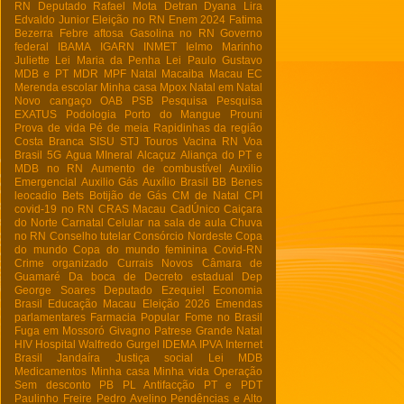
RN
Deputado Rafael Mota
Detran
Dyana Lira
Edvaldo Junior
Eleição no RN
Enem 2024
Fatima
Bezerra
Febre aftosa
Gasolina no RN
Governo
federal
IBAMA
IGARN
INMET
Ielmo Marinho
Juliette
Lei Maria da Penha
Lei Paulo Gustavo
MDB e PT
MDR
MPF Natal
Macaiba
Macau EC
Merenda escolar
Minha casa
Mpox
Natal em Natal
Novo cangaço
OAB
PSB
Pesquisa
Pesquisa
EXATUS
Podologia
Porto do Mangue
Prouni
Prova de vida
Pé de meia
Rapidinhas da região
Costa Branca
SISU
STJ
Touros
Vacina RN
Voa
Brasil
5G
Agua MIneral
Alcaçuz
Aliança do PT e
MDB no RN
Aumento de combustível
Auxilio
Emergencial
Auxilio Gás
Auxílio Brasil
BB
Benes
leocadio
Bets
Botijão de Gás
CM de Natal
CPI
covid-19 no RN
CRAS Macau
CadÚnico
Caiçara
do Norte
Carnatal
Celular na sala de aula
Chuva
no RN
Conselho tutelar
Consórcio Nordeste
Copa
do mundo
Copa do mundo feminina
Covid-RN
Crime organizado
Currais Novos
Câmara de
Guamaré
Da boca de
Decreto estadual
Dep
George Soares
Deputado Ezequiel
Economia
Brasil
Educação Macau
Eleição 2026
Emendas
parlamentares
Farmacia Popular
Fome no Brasil
Fuga em Mossoró
Givagno Patrese
Grande Natal
HIV
Hospital Walfredo Gurgel
IDEMA
IPVA
Internet
Brasil
Jandaíra
Justiça social
Lei
MDB
Medicamentos
Minha casa Minha vida
Operação
Sem desconto
PB
PL Antifacção
PT e PDT
Paulinho Freire
Pedro Avelino
Pendências e Alto