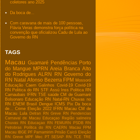
coletores ano 2025
Da boca de...
Com caravana de mais de 100 pessoas,
Flávia Veras demonstra força política na
convenção que oficializou Cadu de Lula ao
Governo do RN
TAGS
Macau
Guamaré
Pendências
Porto
do Mangue
MPRN
Areia Branca
Alto
do Rodrigues
ALRN
RN
Governo do
RN
Natal
Afonso Bezerra
FPM
Mossoró
Educação
Caern
Galinhos
Covid-19
Covid-19
RN
Politica do RN
STF
Assú
Inss
Politica RN
Carnaubais
IFRN
TSE
saúde
CM de Guamaré
Bolsonaro
Educação RN
Natal-RN
Chuvas no
RN
ENEM
Brasil
Dengue
ICMS
Pix
Da boca
de...
Crime
Eleição 2022
IFRN Macau
CM de
Macau
Lula
Detran RN
Greve RN
Pendencias
Carnaval de Macau
Educaçao
Região salineira
Chuvas RN
Educaçao RN
FEMURN
PSDB RN
Petrobras
Política do RN
CAERN Macau
FPM
Macau
IBGE
PF
Parnamirim
Prisão
Caicó
Eleição
RN
Greve
MPF
Mec
PT
SESAP RN
TCE
TRE