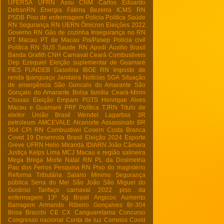
UFERSA
UFRN
Assu
CNM
Carlos Eduardo
DetranRN
Energia
Fátima Bezerra
ICMS RN
PSDB
Piso de enfermagem
Policia
Politica
Saúde
RN
Segurança RN
UERN
Ômicron
Eleições 2022
Governo RN
Gás de cozinha
Insegurança no RN
PT Macau
PT de Macau
Pis/Pasep
Policia civil
Política RN
SUS
Saude RN
Apodi
Auxilio Brasil
Banda Grafith
CNH
Carnaval
Ceará
Combustiveis
Dep Ezequiel
Eleição suplementar de Guamaré
FIES
FUNDEB
Gasolina
IBGE RN
Imposto de
renda
Ipanguaçu
Jandaira
Notícias
SGA
Situação
de emergência
São Goncalo do Amarante
São
Gonçalo do Amarante
Bolsa família
Ceará-Mirim
Chuvas
Eleição
Emparn
FGTS
Henrique Alves
Macau e Guamaré
PRF
Política
TJRN
Titulo de
eleitor
União Brasil
Wendel Lagartixa
3R
petroleum
AMCEVALE
Alcanorte
Assassinato
BR
304
CPI RN
Combustivel
Cosern
Costa Branca
Covid 19
Desenrola Brasil
Eleição 2024
Esporte
Greve UFRN
Helio Miranda
IDIARN
João Câmara
Justiça
Kelps Lima
MCJ
Macau e região salineira
Mega Brega
Morte
Natal RN
PL da Dosimetria
Pau dos Ferros
Pesquisa RN
Piso do magistério
Reforma Tributária
Salario Minimo
Segurança
pública
Serra do Mel
São João
São Miguel do
Gostoso
Tarifaço
carnaval 2022
piso da
enfermagem
13º
5g Brasil
Angicos
Aumento
Barragem Armando Ribeiro Gonçalves
Br-304
Brisa Bracchi
CE
CX
Canguaretama
Concurso
Congresso nacional
Conta de luz
Correios
Covid