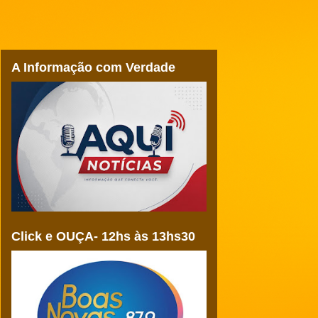
A Informação com Verdade
Click e OUÇA- 12hs às 13hs30