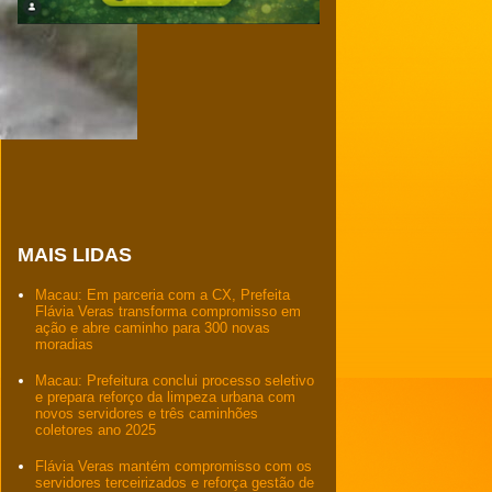
MAIS LIDAS
Macau: Em parceria com a CX, Prefeita
Flávia Veras transforma compromisso em
ação e abre caminho para 300 novas
moradias
Macau: Prefeitura conclui processo seletivo
e prepara reforço da limpeza urbana com
novos servidores e três caminhões
coletores ano 2025
Flávia Veras mantém compromisso com os
servidores terceirizados e reforça gestão de