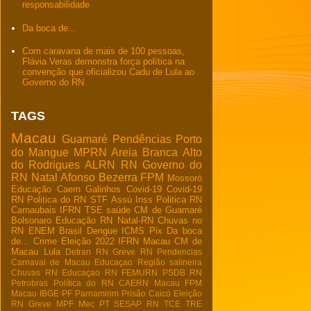
responsabilidade
Da boca de...
Com caravana de mais de 100 pessoas,
Flávia Veras demonstra força política na
convenção que oficializou Cadu de Lula ao
Governo do RN
TAGS
Macau
Guamaré
Pendências
Porto
do Mangue
MPRN
Areia Branca
Alto
do Rodrigues
ALRN
RN
Governo do
RN
Natal
Afonso Bezerra
FPM
Mossoró
Educação
Caern
Galinhos
Covid-19
Covid-19
RN
Politica do RN
STF
Assú
Inss
Politica RN
Carnaubais
IFRN
TSE
saúde
CM de Guamaré
Bolsonaro
Educação RN
Natal-RN
Chuvas no
RN
ENEM
Brasil
Dengue
ICMS
Pix
Da boca
de...
Crime
Eleição 2022
IFRN Macau
CM de
Macau
Lula
Detran RN
Greve RN
Pendencias
Carnaval de Macau
Educaçao
Região salineira
Chuvas RN
Educaçao RN
FEMURN
PSDB RN
Petrobras
Política do RN
CAERN Macau
FPM
Macau
IBGE
PF
Parnamirim
Prisão
Caicó
Eleição
RN
Greve
MPF
Mec
PT
SESAP RN
TCE
TRE