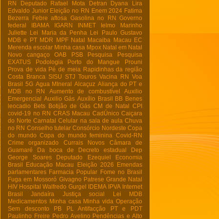
RN
Deputado Rafael Mota
Detran
Dyana Lira
Edvaldo Junior
Eleição no RN
Enem 2024
Fatima
Bezerra
Febre aftosa
Gasolina no RN
Governo
federal
IBAMA
IGARN
INMET
Ielmo Marinho
Juliette
Lei Maria da Penha
Lei Paulo Gustavo
MDB e PT
MDR
MPF Natal
Macaiba
Macau EC
Merenda escolar
Minha casa
Mpox
Natal em Natal
Novo cangaço
OAB
PSB
Pesquisa
Pesquisa
EXATUS
Podologia
Porto do Mangue
Prouni
Prova de vida
Pé de meia
Rapidinhas da região
Costa Branca
SISU
STJ
Touros
Vacina RN
Voa
Brasil
5G
Agua MIneral
Alcaçuz
Aliança do PT e
MDB no RN
Aumento de combustível
Auxilio
Emergencial
Auxilio Gás
Auxílio Brasil
BB
Benes
leocadio
Bets
Botijão de Gás
CM de Natal
CPI
covid-19 no RN
CRAS Macau
CadÚnico
Caiçara
do Norte
Carnatal
Celular na sala de aula
Chuva
no RN
Conselho tutelar
Consórcio Nordeste
Copa
do mundo
Copa do mundo feminina
Covid-RN
Crime organizado
Currais Novos
Câmara de
Guamaré
Da boca de
Decreto estadual
Dep
George Soares
Deputado Ezequiel
Economia
Brasil
Educação Macau
Eleição 2026
Emendas
parlamentares
Farmacia Popular
Fome no Brasil
Fuga em Mossoró
Givagno Patrese
Grande Natal
HIV
Hospital Walfredo Gurgel
IDEMA
IPVA
Internet
Brasil
Jandaíra
Justiça social
Lei
MDB
Medicamentos
Minha casa Minha vida
Operação
Sem desconto
PB
PL Antifacção
PT e PDT
Paulinho Freire
Pedro Avelino
Pendências e Alto