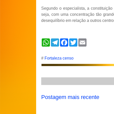
Segundo o especialista, a constituiçã
seja, com uma concentração tão grande
desequilíbrio em relação a outros centro
W
T
F
T
E
h
e
a
w
m
a
l
c
i
a
t
e
e
t
i
s
g
b
t
l
#
Fortaleza censo
A
r
o
e
p
a
o
r
p
m
k
Postagem mais recente