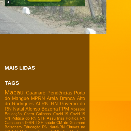
MAIS LIDAS
TAGS
Macau
Guamaré
Pendências
Porto
do Mangue
MPRN
Areia Branca
Alto
do Rodrigues
ALRN
RN
Governo do
RN
Natal
Afonso Bezerra
FPM
Mossoró
Educação
Caern
Galinhos
Covid-19
Covid-19
RN
Politica do RN
STF
Assú
Inss
Politica RN
Carnaubais
IFRN
TSE
saúde
CM de Guamaré
Bolsonaro
Educação RN
Natal-RN
Chuvas no