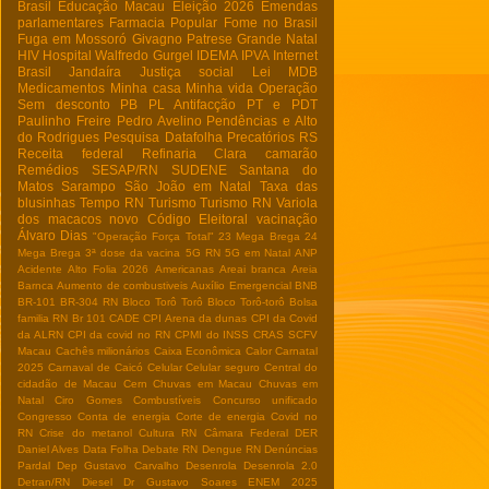
Brasil
Educação Macau
Eleição 2026
Emendas
parlamentares
Farmacia Popular
Fome no Brasil
Fuga em Mossoró
Givagno Patrese
Grande Natal
HIV
Hospital Walfredo Gurgel
IDEMA
IPVA
Internet
Brasil
Jandaíra
Justiça social
Lei
MDB
Medicamentos
Minha casa Minha vida
Operação
Sem desconto
PB
PL Antifacção
PT e PDT
Paulinho Freire
Pedro Avelino
Pendências e Alto
do Rodrigues
Pesquisa Datafolha
Precatórios
RS
Receita federal
Refinaria Clara camarão
Remédios
SESAP/RN
SUDENE
Santana do
Matos
Sarampo
São João em Natal
Taxa das
blusinhas
Tempo RN
Turismo
Turismo RN
Variola
dos macacos
novo Código Eleitoral
vacinação
Álvaro Dias
"Operação Força Total"
23 Mega Brega
24
Mega Brega
3ª dose da vacina
5G RN
5G em Natal
ANP
Acidente
Alto Folia 2026
Americanas
Areai branca
Areia
Barnca
Aumento de combustiveis
Auxílio Emergencial
BNB
BR-101
BR-304 RN
Bloco Torô Torô
Bloco Torô-torô
Bolsa
familia RN
Br 101
CADE
CPI Arena da dunas
CPI da Covid
da ALRN
CPI da covid no RN
CPMI do INSS
CRAS SCFV
Macau
Cachês milionários
Caixa Econômica
Calor
Carnatal
2025
Carnaval de Caicó
Celular
Celular seguro
Central do
cidadão de Macau
Cern
Chuvas em Macau
Chuvas em
Natal
Ciro Gomes
Combustíveis
Concurso unificado
Congresso
Conta de energia
Corte de energia
Covid no
RN
Crise do metanol
Cultura RN
Câmara Federal
DER
Daniel Alves
Data Folha
Debate RN
Dengue RN
Denúncias
Pardal
Dep Gustavo Carvalho
Desenrola
Desenrola 2.0
Detran/RN
Diesel
Dr Gustavo Soares
ENEM 2025