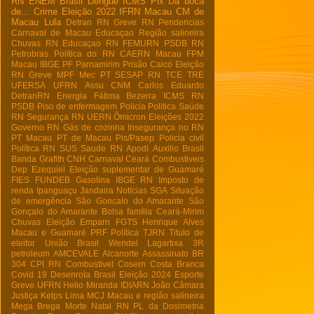
RN
ENEM
Brasil
Dengue
ICMS
Pix
Da boca
de...
Crime
Eleição 2022
IFRN Macau
CM de
Macau
Lula
Detran RN
Greve RN
Pendencias
Carnaval de Macau
Educaçao
Região salineira
Chuvas RN
Educaçao RN
FEMURN
PSDB RN
Petrobras
Política do RN
CAERN Macau
FPM
Macau
IBGE
PF
Parnamirim
Prisão
Caicó
Eleição
RN
Greve
MPF
Mec
PT
SESAP RN
TCE
TRE
UFERSA
UFRN
Assu
CNM
Carlos Eduardo
DetranRN
Energia
Fátima Bezerra
ICMS RN
PSDB
Piso de enfermagem
Policia
Politica
Saúde
RN
Segurança RN
UERN
Ômicron
Eleições 2022
Governo RN
Gás de cozinha
Insegurança no RN
PT Macau
PT de Macau
Pis/Pasep
Policia civil
Política RN
SUS
Saude RN
Apodi
Auxilio Brasil
Banda Grafith
CNH
Carnaval
Ceará
Combustiveis
Dep Ezequiel
Eleição suplementar de Guamaré
FIES
FUNDEB
Gasolina
IBGE RN
Imposto de
renda
Ipanguaçu
Jandaira
Notícias
SGA
Situação
de emergência
São Goncalo do Amarante
São
Gonçalo do Amarante
Bolsa família
Ceará-Mirim
Chuvas
Eleição
Emparn
FGTS
Henrique Alves
Macau e Guamaré
PRF
Política
TJRN
Titulo de
eleitor
União Brasil
Wendel Lagartixa
3R
petroleum
AMCEVALE
Alcanorte
Assassinato
BR
304
CPI RN
Combustivel
Cosern
Costa Branca
Covid 19
Desenrola Brasil
Eleição 2024
Esporte
Greve UFRN
Helio Miranda
IDIARN
João Câmara
Justiça
Kelps Lima
MCJ
Macau e região salineira
Mega Brega
Morte
Natal RN
PL da Dosimetria