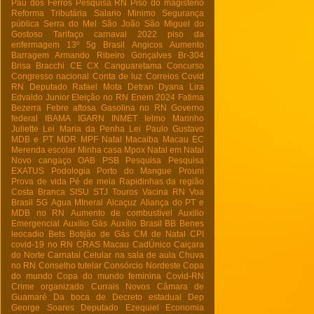
Pau dos Ferros
Pesquisa RN
Piso do magistério
Reforma Tributária
Salario Minimo
Segurança
pública
Serra do Mel
São João
São Miguel do
Gostoso
Tarifaço
carnaval 2022
piso da
enfermagem
13º
5g Brasil
Angicos
Aumento
Barragem Armando Ribeiro Gonçalves
Br-304
Brisa Bracchi
CE
CX
Canguaretama
Concurso
Congresso nacional
Conta de luz
Correios
Covid
RN
Deputado Rafael Mota
Detran
Dyana Lira
Edvaldo Junior
Eleição no RN
Enem 2024
Fatima
Bezerra
Febre aftosa
Gasolina no RN
Governo
federal
IBAMA
IGARN
INMET
Ielmo Marinho
Juliette
Lei Maria da Penha
Lei Paulo Gustavo
MDB e PT
MDR
MPF Natal
Macaiba
Macau EC
Merenda escolar
Minha casa
Mpox
Natal em Natal
Novo cangaço
OAB
PSB
Pesquisa
Pesquisa
EXATUS
Podologia
Porto do Mangue
Prouni
Prova de vida
Pé de meia
Rapidinhas da região
Costa Branca
SISU
STJ
Touros
Vacina RN
Voa
Brasil
5G
Agua MIneral
Alcaçuz
Aliança do PT e
MDB no RN
Aumento de combustível
Auxilio
Emergencial
Auxilio Gás
Auxílio Brasil
BB
Benes
leocadio
Bets
Botijão de Gás
CM de Natal
CPI
covid-19 no RN
CRAS Macau
CadÚnico
Caiçara
do Norte
Carnatal
Celular na sala de aula
Chuva
no RN
Conselho tutelar
Consórcio Nordeste
Copa
do mundo
Copa do mundo feminina
Covid-RN
Crime organizado
Currais Novos
Câmara de
Guamaré
Da boca de
Decreto estadual
Dep
George Soares
Deputado Ezequiel
Economia