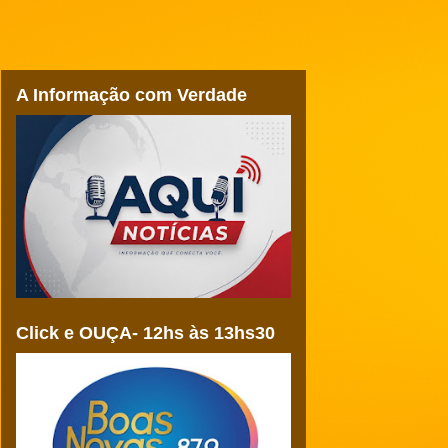
A Informação com Verdade
Click e OUÇA- 12hs às 13hs30