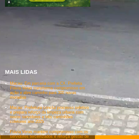
MAIS LIDAS
Macau: Em parceria com a CX, Prefeita
Flávia Veras transforma compromisso em
ação e abre caminho para 300 novas
moradias
Macau: Prefeitura conclui processo seletivo
e prepara reforço da limpeza urbana com
novos servidores e três caminhões
coletores ano 2025
Flávia Veras mantém compromisso com os
servidores terceirizados e reforça gestão de