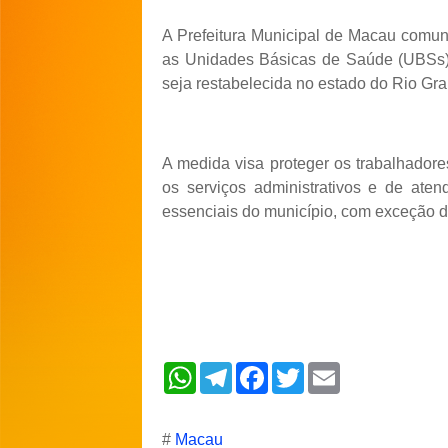
A Prefeitura Municipal de Macau comun
as Unidades Básicas de Saúde (UBSs) 
seja restabelecida no estado do Rio Gra
A medida visa proteger os trabalhador
os serviços administrativos e de aten
essenciais do município, com exceção 
W
T
F
T
E
h
e
a
w
m
a
l
c
i
a
t
e
e
t
i
s
g
b
t
l
#
Macau