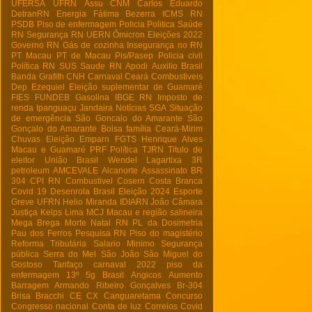
UFERSA
UFRN
Assu
CNM
Carlos Eduardo
DetranRN
Energia
Fátima Bezerra
ICMS RN
PSDB
Piso de enfermagem
Policia
Politica
Saúde
RN
Segurança RN
UERN
Ômicron
Eleições 2022
Governo RN
Gás de cozinha
Insegurança no RN
PT Macau
PT de Macau
Pis/Pasep
Policia civil
Política RN
SUS
Saude RN
Apodi
Auxilio Brasil
Banda Grafith
CNH
Carnaval
Ceará
Combustiveis
Dep Ezequiel
Eleição suplementar de Guamaré
FIES
FUNDEB
Gasolina
IBGE RN
Imposto de
renda
Ipanguaçu
Jandaira
Notícias
SGA
Situação
de emergência
São Goncalo do Amarante
São
Gonçalo do Amarante
Bolsa família
Ceará-Mirim
Chuvas
Eleição
Emparn
FGTS
Henrique Alves
Macau e Guamaré
PRF
Política
TJRN
Titulo de
eleitor
União Brasil
Wendel Lagartixa
3R
petroleum
AMCEVALE
Alcanorte
Assassinato
BR
304
CPI RN
Combustivel
Cosern
Costa Branca
Covid 19
Desenrola Brasil
Eleição 2024
Esporte
Greve UFRN
Helio Miranda
IDIARN
João Câmara
Justiça
Kelps Lima
MCJ
Macau e região salineira
Mega Brega
Morte
Natal RN
PL da Dosimetria
Pau dos Ferros
Pesquisa RN
Piso do magistério
Reforma Tributária
Salario Minimo
Segurança
pública
Serra do Mel
São João
São Miguel do
Gostoso
Tarifaço
carnaval 2022
piso da
enfermagem
13º
5g Brasil
Angicos
Aumento
Barragem Armando Ribeiro Gonçalves
Br-304
Brisa Bracchi
CE
CX
Canguaretama
Concurso
Congresso nacional
Conta de luz
Correios
Covid