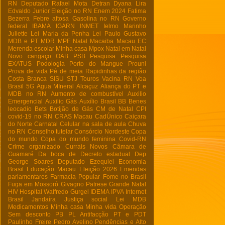
RN
Deputado Rafael Mota
Detran
Dyana Lira
Edvaldo Junior
Eleição no RN
Enem 2024
Fatima
Bezerra
Febre aftosa
Gasolina no RN
Governo
federal
IBAMA
IGARN
INMET
Ielmo Marinho
Juliette
Lei Maria da Penha
Lei Paulo Gustavo
MDB e PT
MDR
MPF Natal
Macaiba
Macau EC
Merenda escolar
Minha casa
Mpox
Natal em Natal
Novo cangaço
OAB
PSB
Pesquisa
Pesquisa
EXATUS
Podologia
Porto do Mangue
Prouni
Prova de vida
Pé de meia
Rapidinhas da região
Costa Branca
SISU
STJ
Touros
Vacina RN
Voa
Brasil
5G
Agua MIneral
Alcaçuz
Aliança do PT e
MDB no RN
Aumento de combustível
Auxilio
Emergencial
Auxilio Gás
Auxílio Brasil
BB
Benes
leocadio
Bets
Botijão de Gás
CM de Natal
CPI
covid-19 no RN
CRAS Macau
CadÚnico
Caiçara
do Norte
Carnatal
Celular na sala de aula
Chuva
no RN
Conselho tutelar
Consórcio Nordeste
Copa
do mundo
Copa do mundo feminina
Covid-RN
Crime organizado
Currais Novos
Câmara de
Guamaré
Da boca de
Decreto estadual
Dep
George Soares
Deputado Ezequiel
Economia
Brasil
Educação Macau
Eleição 2026
Emendas
parlamentares
Farmacia Popular
Fome no Brasil
Fuga em Mossoró
Givagno Patrese
Grande Natal
HIV
Hospital Walfredo Gurgel
IDEMA
IPVA
Internet
Brasil
Jandaíra
Justiça social
Lei
MDB
Medicamentos
Minha casa Minha vida
Operação
Sem desconto
PB
PL Antifacção
PT e PDT
Paulinho Freire
Pedro Avelino
Pendências e Alto