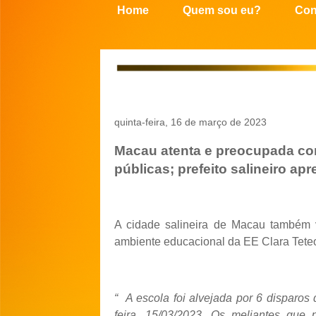
Home
Quem sou eu?
Con
quinta-feira, 16 de março de 2023
Macau atenta e preocupada com
públicas; prefeito salineiro a
A cidade salineira de Macau também v
ambiente educacional da EE Clara Teteo
“ A escola foi alvejada por 6 disparos
feira, 15/03/2023. Os meliantes que