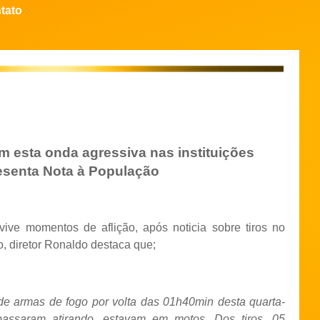
tato
 esta onda agressiva nas instituições
presenta Nota à População
ive momentos de aflição, após noticia sobre tiros no
, diretor Ronaldo destaca que;
 de armas de fogo por volta das 01h40min desta quarta-
 passaram atirando, estavam em motos. Dos tiros, 05