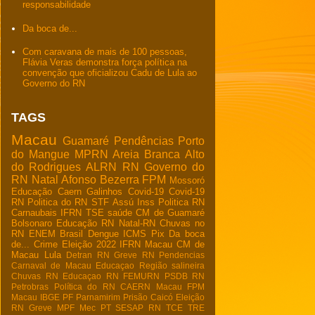
responsabilidade
Da boca de...
Com caravana de mais de 100 pessoas,
Flávia Veras demonstra força política na
convenção que oficializou Cadu de Lula ao
Governo do RN
TAGS
Macau
Guamaré
Pendências
Porto
do Mangue
MPRN
Areia Branca
Alto
do Rodrigues
ALRN
RN
Governo do
RN
Natal
Afonso Bezerra
FPM
Mossoró
Educação
Caern
Galinhos
Covid-19
Covid-19
RN
Politica do RN
STF
Assú
Inss
Politica RN
Carnaubais
IFRN
TSE
saúde
CM de Guamaré
Bolsonaro
Educação RN
Natal-RN
Chuvas no
RN
ENEM
Brasil
Dengue
ICMS
Pix
Da boca
de...
Crime
Eleição 2022
IFRN Macau
CM de
Macau
Lula
Detran RN
Greve RN
Pendencias
Carnaval de Macau
Educaçao
Região salineira
Chuvas RN
Educaçao RN
FEMURN
PSDB RN
Petrobras
Política do RN
CAERN Macau
FPM
Macau
IBGE
PF
Parnamirim
Prisão
Caicó
Eleição
RN
Greve
MPF
Mec
PT
SESAP RN
TCE
TRE