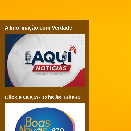
A Informação com Verdade
Click e OUÇA- 12hs às 13hs30