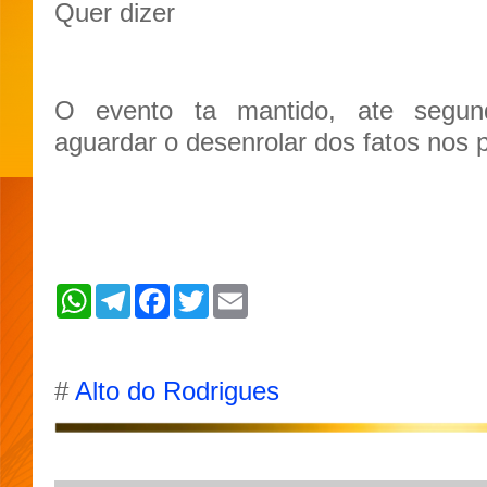
Quer dizer
O evento ta mantido, ate segu
aguardar o desenrolar dos fatos nos p
W
T
F
T
E
h
e
a
w
m
a
l
c
i
a
t
e
e
t
i
s
g
b
t
l
A
r
o
e
#
Alto do Rodrigues
p
a
o
r
p
m
k