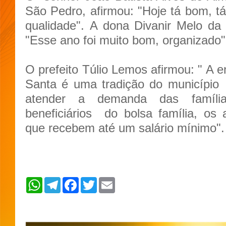
São Pedro, afirmou: "Hoje tá bom, tá
qualidade".
A dona Divanir Melo da 
"Esse ano foi muito bom, organizado"
O prefeito Túlio Lemos afirmou: " A 
Santa é uma tradição do município
atender a demanda das família
beneficiários
do bolsa família, os
que recebem até um salário mínimo".
W
T
F
T
E
h
e
a
w
m
a
l
c
i
a
t
e
e
t
i
s
g
b
t
l
A
r
o
e