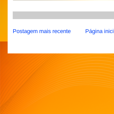
p
a
o
r
p
m
k
Postagem mais recente
Página inici