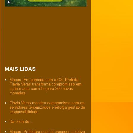
MAIS LIDAS
Macau: Em parceria com a CX, Prefeita
Flávia Veras transforma compromisso em
ação e abre caminho para 300 novas
moradias
Flávia Veras mantém compromisso com os
servidores terceirizados e reforça gestão de
responsabilidade
Da boca de...
Macau: Prefeitura conclui processo seletivo