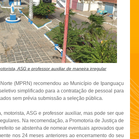
motorista, ASG e professor auxiliar de maneira irregular
o Norte (MPRN) recomendou ao Município de Ipanguaçu
eletivo simplificado para a contratação de pessoal para
atados sem prévia submissão a seleção pública.
a, motorista, ASG e professor auxiliar, mas pode ser que
rregulares. Na recomendação, a Promotoria de Justiça de
efeito se abstenha de nomear eventuais aprovados que
mente nos 24 meses anteriores ao encerramento do seu