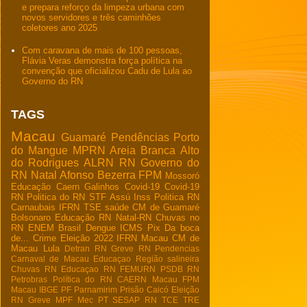
e prepara reforço da limpeza urbana com
novos servidores e três caminhões
coletores ano 2025
Com caravana de mais de 100 pessoas,
Flávia Veras demonstra força política na
convenção que oficializou Cadu de Lula ao
Governo do RN
TAGS
Macau
Guamaré
Pendências
Porto
do Mangue
MPRN
Areia Branca
Alto
do Rodrigues
ALRN
RN
Governo do
RN
Natal
Afonso Bezerra
FPM
Mossoró
Educação
Caern
Galinhos
Covid-19
Covid-19
RN
Politica do RN
STF
Assú
Inss
Politica RN
Carnaubais
IFRN
TSE
saúde
CM de Guamaré
Bolsonaro
Educação RN
Natal-RN
Chuvas no
RN
ENEM
Brasil
Dengue
ICMS
Pix
Da boca
de...
Crime
Eleição 2022
IFRN Macau
CM de
Macau
Lula
Detran RN
Greve RN
Pendencias
Carnaval de Macau
Educaçao
Região salineira
Chuvas RN
Educaçao RN
FEMURN
PSDB RN
Petrobras
Política do RN
CAERN Macau
FPM
Macau
IBGE
PF
Parnamirim
Prisão
Caicó
Eleição
RN
Greve
MPF
Mec
PT
SESAP RN
TCE
TRE