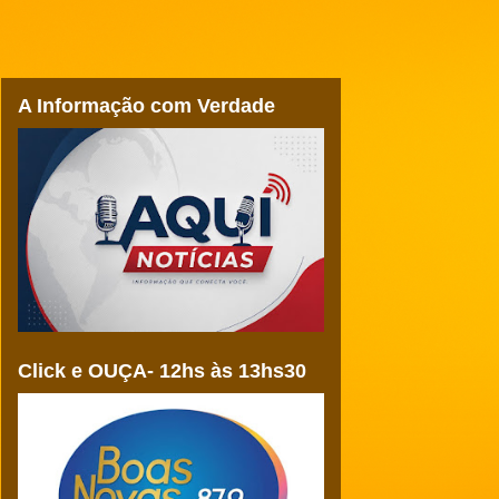
A Informação com Verdade
Click e OUÇA- 12hs às 13hs30