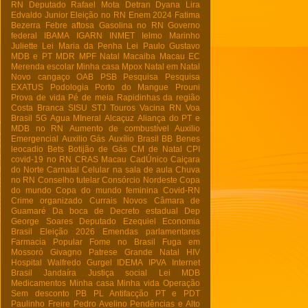
RN
Deputado Rafael Mota
Detran
Dyana Lira
Edvaldo Junior
Eleição no RN
Enem 2024
Fatima
Bezerra
Febre aftosa
Gasolina no RN
Governo
federal
IBAMA
IGARN
INMET
Ielmo Marinho
Juliette
Lei Maria da Penha
Lei Paulo Gustavo
MDB e PT
MDR
MPF Natal
Macaiba
Macau EC
Merenda escolar
Minha casa
Mpox
Natal em Natal
Novo cangaço
OAB
PSB
Pesquisa
Pesquisa
EXATUS
Podologia
Porto do Mangue
Prouni
Prova de vida
Pé de meia
Rapidinhas da região
Costa Branca
SISU
STJ
Touros
Vacina RN
Voa
Brasil
5G
Agua MIneral
Alcaçuz
Aliança do PT e
MDB no RN
Aumento de combustível
Auxilio
Emergencial
Auxilio Gás
Auxílio Brasil
BB
Benes
leocadio
Bets
Botijão de Gás
CM de Natal
CPI
covid-19 no RN
CRAS Macau
CadÚnico
Caiçara
do Norte
Carnatal
Celular na sala de aula
Chuva
no RN
Conselho tutelar
Consórcio Nordeste
Copa
do mundo
Copa do mundo feminina
Covid-RN
Crime organizado
Currais Novos
Câmara de
Guamaré
Da boca de
Decreto estadual
Dep
George Soares
Deputado Ezequiel
Economia
Brasil
Eleição 2026
Emendas parlamentares
Farmacia Popular
Fome no Brasil
Fuga em
Mossoró
Givagno Patrese
Grande Natal
HIV
Hospital Walfredo Gurgel
IDEMA
IPVA
Internet
Brasil
Jandaíra
Justiça social
Lei
MDB
Medicamentos
Minha casa Minha vida
Operação
Sem desconto
PB
PL Antifacção
PT e PDT
Paulinho Freire
Pedro Avelino
Pendências e Alto