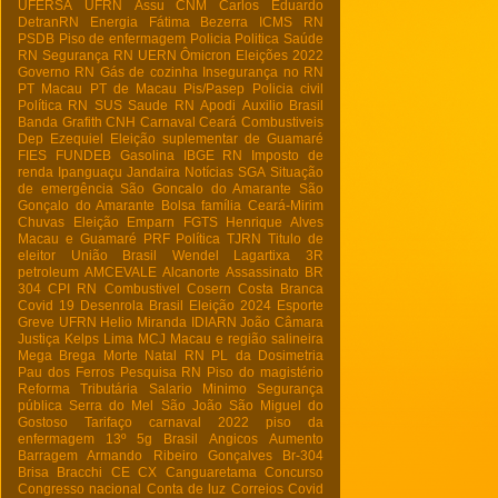
UFERSA
UFRN
Assu
CNM
Carlos Eduardo
DetranRN
Energia
Fátima Bezerra
ICMS RN
PSDB
Piso de enfermagem
Policia
Politica
Saúde
RN
Segurança RN
UERN
Ômicron
Eleições 2022
Governo RN
Gás de cozinha
Insegurança no RN
PT Macau
PT de Macau
Pis/Pasep
Policia civil
Política RN
SUS
Saude RN
Apodi
Auxilio Brasil
Banda Grafith
CNH
Carnaval
Ceará
Combustiveis
Dep Ezequiel
Eleição suplementar de Guamaré
FIES
FUNDEB
Gasolina
IBGE RN
Imposto de
renda
Ipanguaçu
Jandaira
Notícias
SGA
Situação
de emergência
São Goncalo do Amarante
São
Gonçalo do Amarante
Bolsa família
Ceará-Mirim
Chuvas
Eleição
Emparn
FGTS
Henrique Alves
Macau e Guamaré
PRF
Política
TJRN
Titulo de
eleitor
União Brasil
Wendel Lagartixa
3R
petroleum
AMCEVALE
Alcanorte
Assassinato
BR
304
CPI RN
Combustivel
Cosern
Costa Branca
Covid 19
Desenrola Brasil
Eleição 2024
Esporte
Greve UFRN
Helio Miranda
IDIARN
João Câmara
Justiça
Kelps Lima
MCJ
Macau e região salineira
Mega Brega
Morte
Natal RN
PL da Dosimetria
Pau dos Ferros
Pesquisa RN
Piso do magistério
Reforma Tributária
Salario Minimo
Segurança
pública
Serra do Mel
São João
São Miguel do
Gostoso
Tarifaço
carnaval 2022
piso da
enfermagem
13º
5g Brasil
Angicos
Aumento
Barragem Armando Ribeiro Gonçalves
Br-304
Brisa Bracchi
CE
CX
Canguaretama
Concurso
Congresso nacional
Conta de luz
Correios
Covid