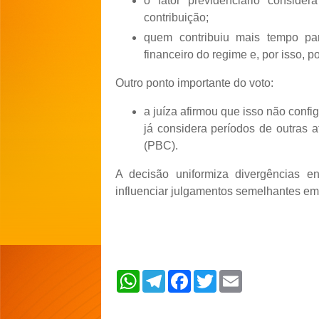
o fator previdenciário conside
contribuição;
quem contribuiu mais tempo par
financeiro do regime e, por isso, 
Outro ponto importante do voto:
a juíza afirmou que isso não confi
já considera períodos de outras 
(PBC).
A decisão uniformiza divergências e
influenciar julgamentos semelhantes em 
W
T
F
T
E
h
e
a
w
m
a
l
c
i
a
t
e
e
t
i