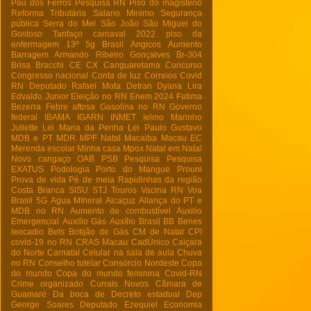
Pau dos Ferros
Pesquisa RN
Piso do magistério
Reforma Tributária
Salario Minimo
Segurança
pública
Serra do Mel
São João
São Miguel do
Gostoso
Tarifaço
carnaval 2022
piso da
enfermagem
13º
5g Brasil
Angicos
Aumento
Barragem Armando Ribeiro Gonçalves
Br-304
Brisa Bracchi
CE
CX
Canguaretama
Concurso
Congresso nacional
Conta de luz
Correios
Covid
RN
Deputado Rafael Mota
Detran
Dyana Lira
Edvaldo Junior
Eleição no RN
Enem 2024
Fatima
Bezerra
Febre aftosa
Gasolina no RN
Governo
federal
IBAMA
IGARN
INMET
Ielmo Marinho
Juliette
Lei Maria da Penha
Lei Paulo Gustavo
MDB e PT
MDR
MPF Natal
Macaiba
Macau EC
Merenda escolar
Minha casa
Mpox
Natal em Natal
Novo cangaço
OAB
PSB
Pesquisa
Pesquisa
EXATUS
Podologia
Porto do Mangue
Prouni
Prova de vida
Pé de meia
Rapidinhas da região
Costa Branca
SISU
STJ
Touros
Vacina RN
Voa
Brasil
5G
Agua MIneral
Alcaçuz
Aliança do PT e
MDB no RN
Aumento de combustível
Auxilio
Emergencial
Auxilio Gás
Auxílio Brasil
BB
Benes
leocadio
Bets
Botijão de Gás
CM de Natal
CPI
covid-19 no RN
CRAS Macau
CadÚnico
Caiçara
do Norte
Carnatal
Celular na sala de aula
Chuva
no RN
Conselho tutelar
Consórcio Nordeste
Copa
do mundo
Copa do mundo feminina
Covid-RN
Crime organizado
Currais Novos
Câmara de
Guamaré
Da boca de
Decreto estadual
Dep
George Soares
Deputado Ezequiel
Economia