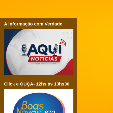
A Informação com Verdade
Click e OUÇA- 12hs às 13hs30