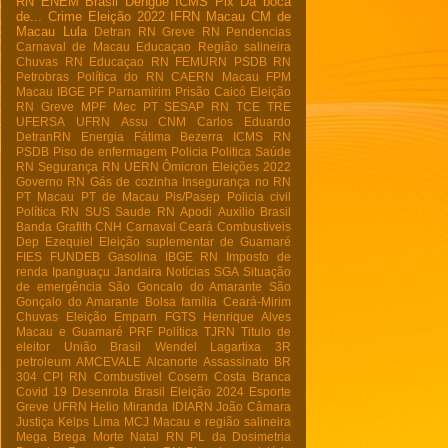
RN
ENEM
Brasil
Dengue
ICMS
Pix
Da boca
de...
Crime
Eleição 2022
IFRN Macau
CM de
Macau
Lula
Detran RN
Greve RN
Pendencias
Carnaval de Macau
Educaçao
Região salineira
Chuvas RN
Educaçao RN
FEMURN
PSDB RN
Petrobras
Política do RN
CAERN Macau
FPM
Macau
IBGE
PF
Parnamirim
Prisão
Caicó
Eleição
RN
Greve
MPF
Mec
PT
SESAP RN
TCE
TRE
UFERSA
UFRN
Assu
CNM
Carlos Eduardo
DetranRN
Energia
Fátima Bezerra
ICMS RN
PSDB
Piso de enfermagem
Policia
Politica
Saúde
RN
Segurança RN
UERN
Ômicron
Eleições 2022
Governo RN
Gás de cozinha
Insegurança no RN
PT Macau
PT de Macau
Pis/Pasep
Policia civil
Política RN
SUS
Saude RN
Apodi
Auxilio Brasil
Banda Grafith
CNH
Carnaval
Ceará
Combustiveis
Dep Ezequiel
Eleição suplementar de Guamaré
FIES
FUNDEB
Gasolina
IBGE RN
Imposto de
renda
Ipanguaçu
Jandaira
Notícias
SGA
Situação
de emergência
São Goncalo do Amarante
São
Gonçalo do Amarante
Bolsa família
Ceará-Mirim
Chuvas
Eleição
Emparn
FGTS
Henrique Alves
Macau e Guamaré
PRF
Política
TJRN
Titulo de
eleitor
União Brasil
Wendel Lagartixa
3R
petroleum
AMCEVALE
Alcanorte
Assassinato
BR
304
CPI RN
Combustivel
Cosern
Costa Branca
Covid 19
Desenrola Brasil
Eleição 2024
Esporte
Greve UFRN
Helio Miranda
IDIARN
João Câmara
Justiça
Kelps Lima
MCJ
Macau e região salineira
Mega Brega
Morte
Natal RN
PL da Dosimetria