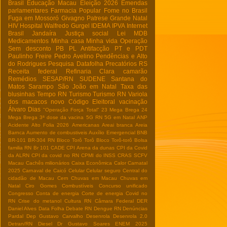
Brasil
Educação Macau
Eleição 2026
Emendas
parlamentares
Farmacia Popular
Fome no Brasil
Fuga em Mossoró
Givagno Patrese
Grande Natal
HIV
Hospital Walfredo Gurgel
IDEMA
IPVA
Internet
Brasil
Jandaíra
Justiça social
Lei
MDB
Medicamentos
Minha casa Minha vida
Operação
Sem desconto
PB
PL Antifacção
PT e PDT
Paulinho Freire
Pedro Avelino
Pendências e Alto
do Rodrigues
Pesquisa Datafolha
Precatórios
RS
Receita federal
Refinaria Clara camarão
Remédios
SESAP/RN
SUDENE
Santana do
Matos
Sarampo
São João em Natal
Taxa das
blusinhas
Tempo RN
Turismo
Turismo RN
Variola
dos macacos
novo Código Eleitoral
vacinação
Álvaro Dias
"Operação Força Total"
23 Mega Brega
24
Mega Brega
3ª dose da vacina
5G RN
5G em Natal
ANP
Acidente
Alto Folia 2026
Americanas
Areai branca
Areia
Barnca
Aumento de combustiveis
Auxílio Emergencial
BNB
BR-101
BR-304 RN
Bloco Torô Torô
Bloco Torô-torô
Bolsa
familia RN
Br 101
CADE
CPI Arena da dunas
CPI da Covid
da ALRN
CPI da covid no RN
CPMI do INSS
CRAS SCFV
Macau
Cachês milionários
Caixa Econômica
Calor
Carnatal
2025
Carnaval de Caicó
Celular
Celular seguro
Central do
cidadão de Macau
Cern
Chuvas em Macau
Chuvas em
Natal
Ciro Gomes
Combustíveis
Concurso unificado
Congresso
Conta de energia
Corte de energia
Covid no
RN
Crise do metanol
Cultura RN
Câmara Federal
DER
Daniel Alves
Data Folha
Debate RN
Dengue RN
Denúncias
Pardal
Dep Gustavo Carvalho
Desenrola
Desenrola 2.0
Detran/RN
Diesel
Dr Gustavo Soares
ENEM 2025