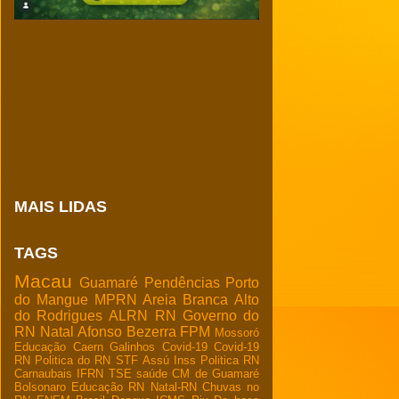
MAIS LIDAS
TAGS
Macau
Guamaré
Pendências
Porto
do Mangue
MPRN
Areia Branca
Alto
do Rodrigues
ALRN
RN
Governo do
RN
Natal
Afonso Bezerra
FPM
Mossoró
Educação
Caern
Galinhos
Covid-19
Covid-19
RN
Politica do RN
STF
Assú
Inss
Politica RN
Carnaubais
IFRN
TSE
saúde
CM de Guamaré
Bolsonaro
Educação RN
Natal-RN
Chuvas no