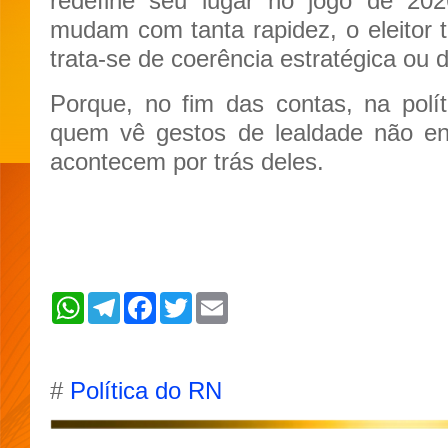
redefine seu lugar no jogo de 20
mudam com tanta rapidez, o eleitor t
trata-se de coerência estratégica ou 
Porque, no fim das contas, na polít
quem vê gestos de lealdade não e
acontecem por trás deles.
W
T
F
T
E
h
e
a
w
m
a
l
c
i
a
t
e
e
t
i
s
g
b
t
l
A
r
o
e
#
Política do RN
p
a
o
r
p
m
k