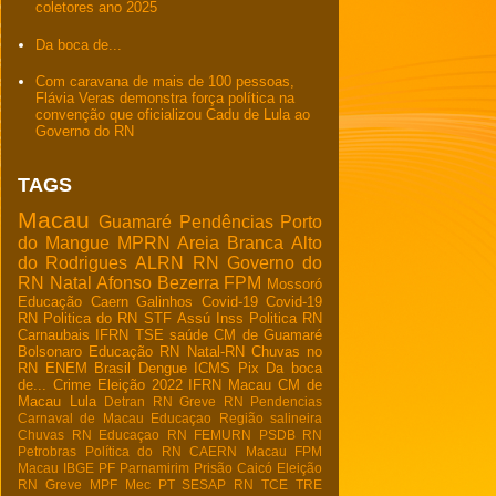
coletores ano 2025
Da boca de...
Com caravana de mais de 100 pessoas,
Flávia Veras demonstra força política na
convenção que oficializou Cadu de Lula ao
Governo do RN
TAGS
Macau
Guamaré
Pendências
Porto
do Mangue
MPRN
Areia Branca
Alto
do Rodrigues
ALRN
RN
Governo do
RN
Natal
Afonso Bezerra
FPM
Mossoró
Educação
Caern
Galinhos
Covid-19
Covid-19
RN
Politica do RN
STF
Assú
Inss
Politica RN
Carnaubais
IFRN
TSE
saúde
CM de Guamaré
Bolsonaro
Educação RN
Natal-RN
Chuvas no
RN
ENEM
Brasil
Dengue
ICMS
Pix
Da boca
de...
Crime
Eleição 2022
IFRN Macau
CM de
Macau
Lula
Detran RN
Greve RN
Pendencias
Carnaval de Macau
Educaçao
Região salineira
Chuvas RN
Educaçao RN
FEMURN
PSDB RN
Petrobras
Política do RN
CAERN Macau
FPM
Macau
IBGE
PF
Parnamirim
Prisão
Caicó
Eleição
RN
Greve
MPF
Mec
PT
SESAP RN
TCE
TRE