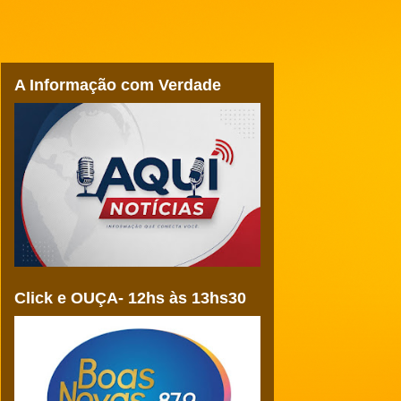
A Informação com Verdade
Click e OUÇA- 12hs às 13hs30