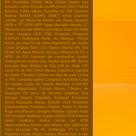
RN
Deputado Rafael Mota
Detran
Dyana Lira
Edvaldo Junior
Eleição no RN
Enem 2024
Fatima
Bezerra
Febre aftosa
Gasolina no RN
Governo
federal
IBAMA
IGARN
INMET
Ielmo Marinho
Juliette
Lei Maria da Penha
Lei Paulo Gustavo
MDB e PT
MDR
MPF Natal
Macaiba
Macau EC
Merenda escolar
Minha casa
Mpox
Natal em Natal
Novo cangaço
OAB
PSB
Pesquisa
Pesquisa
EXATUS
Podologia
Porto do Mangue
Prouni
Prova de vida
Pé de meia
Rapidinhas da região
Costa Branca
SISU
STJ
Touros
Vacina RN
Voa
Brasil
5G
Agua MIneral
Alcaçuz
Aliança do PT e
MDB no RN
Aumento de combustível
Auxilio
Emergencial
Auxilio Gás
Auxílio Brasil
BB
Benes
leocadio
Bets
Botijão de Gás
CM de Natal
CPI
covid-19 no RN
CRAS Macau
CadÚnico
Caiçara
do Norte
Carnatal
Celular na sala de aula
Chuva
no RN
Conselho tutelar
Consórcio Nordeste
Copa
do mundo
Copa do mundo feminina
Covid-RN
Crime organizado
Currais Novos
Câmara de
Guamaré
Da boca de
Decreto estadual
Dep
George Soares
Deputado Ezequiel
Economia
Brasil
Educação Macau
Eleição 2026
Emendas
parlamentares
Farmacia Popular
Fome no Brasil
Fuga em Mossoró
Givagno Patrese
Grande Natal
HIV
Hospital Walfredo Gurgel
IDEMA
IPVA
Internet
Brasil
Jandaíra
Justiça social
Lei
MDB
Medicamentos
Minha casa Minha vida
Operação
Sem desconto
PB
PL Antifacção
PT e PDT
Paulinho Freire
Pedro Avelino
Pendências e Alto