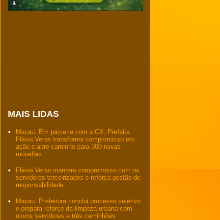
MAIS LIDAS
Macau: Em parceria com a CX, Prefeita
Flávia Veras transforma compromisso em
ação e abre caminho para 300 novas
moradias
Flávia Veras mantém compromisso com os
servidores terceirizados e reforça gestão de
responsabilidade
Macau: Prefeitura conclui processo seletivo
e prepara reforço da limpeza urbana com
novos servidores e três caminhões