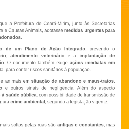
 a Prefeitura de Ceará-Mirim, junto às Secretarias
te e Causas Animais, adotasse
medidas urgentes para
andonados
.
ão de um Plano de Ação Integrado
, prevendo o
rio
,
atendimento veterinário
e a
implantação de
ão
. O documento também exige
ações imediatas em
, para conter riscos sanitários à população.
 de animais em
situação de abandono e maus-tratos
,
ão
e outros sinais de negligência. Além do aspecto
o à saúde pública
, com possibilidade de transmissão de
figura
crime ambiental
, segundo a legislação vigente.
mais soltos pelas ruas são
antigas e constantes
, mas