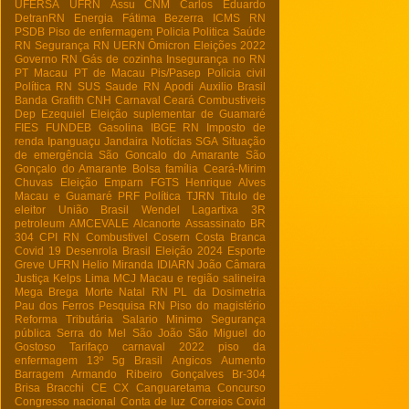
UFERSA
UFRN
Assu
CNM
Carlos Eduardo
DetranRN
Energia
Fátima Bezerra
ICMS RN
PSDB
Piso de enfermagem
Policia
Politica
Saúde
RN
Segurança RN
UERN
Ômicron
Eleições 2022
Governo RN
Gás de cozinha
Insegurança no RN
PT Macau
PT de Macau
Pis/Pasep
Policia civil
Política RN
SUS
Saude RN
Apodi
Auxilio Brasil
Banda Grafith
CNH
Carnaval
Ceará
Combustiveis
Dep Ezequiel
Eleição suplementar de Guamaré
FIES
FUNDEB
Gasolina
IBGE RN
Imposto de
renda
Ipanguaçu
Jandaira
Notícias
SGA
Situação
de emergência
São Goncalo do Amarante
São
Gonçalo do Amarante
Bolsa família
Ceará-Mirim
Chuvas
Eleição
Emparn
FGTS
Henrique Alves
Macau e Guamaré
PRF
Política
TJRN
Titulo de
eleitor
União Brasil
Wendel Lagartixa
3R
petroleum
AMCEVALE
Alcanorte
Assassinato
BR
304
CPI RN
Combustivel
Cosern
Costa Branca
Covid 19
Desenrola Brasil
Eleição 2024
Esporte
Greve UFRN
Helio Miranda
IDIARN
João Câmara
Justiça
Kelps Lima
MCJ
Macau e região salineira
Mega Brega
Morte
Natal RN
PL da Dosimetria
Pau dos Ferros
Pesquisa RN
Piso do magistério
Reforma Tributária
Salario Minimo
Segurança
pública
Serra do Mel
São João
São Miguel do
Gostoso
Tarifaço
carnaval 2022
piso da
enfermagem
13º
5g Brasil
Angicos
Aumento
Barragem Armando Ribeiro Gonçalves
Br-304
Brisa Bracchi
CE
CX
Canguaretama
Concurso
Congresso nacional
Conta de luz
Correios
Covid