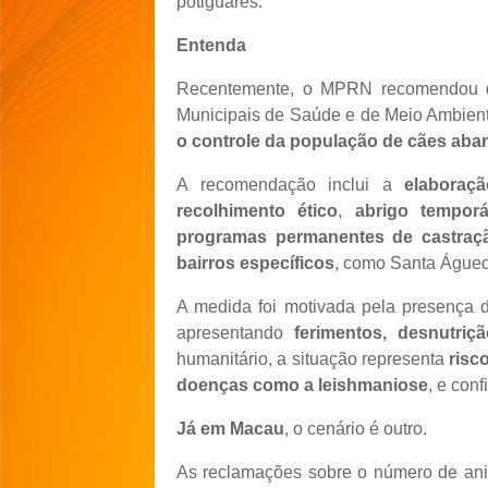
potiguares.
Entenda
Recentemente, o MPRN recomendou que
Municipais de Saúde e de Meio Ambien
o controle da população de cães ab
A recomendação inclui a
elaboraç
recolhimento ético
,
abrigo temporá
programas permanentes de castraç
bairros específicos
, como Santa Águeda
A medida foi motivada pela presença
apresentando
ferimentos, desnutriç
humanitário, a situação representa
risc
doenças como a leishmaniose
, e con
Já em Macau
, o cenário é outro.
As reclamações sobre o número de ani