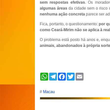
sem respostas efetivas
. Os morado
algumas áreas
da cidade sem o risco
nenhuma ação concreta
parece ser ad
Fica, portanto, o questionamento:
por q
como Ceará-Mirim não se aplica à re
O problema está posto há anos e, enqu
animais, abandonados à própria sort
W
T
F
T
E
h
e
a
w
m
a
l
c
i
a
t
e
e
t
i
s
g
b
t
l
#
Macau
A
r
o
e
p
a
o
r
p
m
k