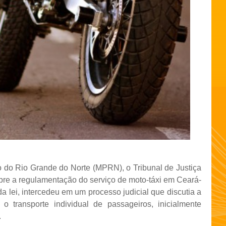
o do Rio Grande do Norte (MPRN), o Tribunal de Justiça
e a regulamentação do serviço de moto-táxi em Ceará-
a lei, intercedeu em um processo judicial que discutia a
 transporte individual de passageiros, inicialmente
.