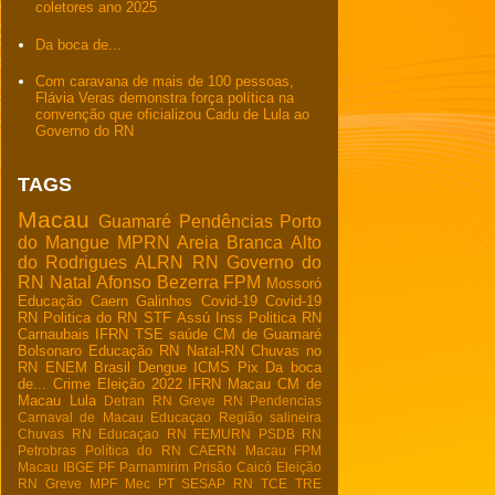
coletores ano 2025
Da boca de...
Com caravana de mais de 100 pessoas,
Flávia Veras demonstra força política na
convenção que oficializou Cadu de Lula ao
Governo do RN
TAGS
Macau
Guamaré
Pendências
Porto
do Mangue
MPRN
Areia Branca
Alto
do Rodrigues
ALRN
RN
Governo do
RN
Natal
Afonso Bezerra
FPM
Mossoró
Educação
Caern
Galinhos
Covid-19
Covid-19
RN
Politica do RN
STF
Assú
Inss
Politica RN
Carnaubais
IFRN
TSE
saúde
CM de Guamaré
Bolsonaro
Educação RN
Natal-RN
Chuvas no
RN
ENEM
Brasil
Dengue
ICMS
Pix
Da boca
de...
Crime
Eleição 2022
IFRN Macau
CM de
Macau
Lula
Detran RN
Greve RN
Pendencias
Carnaval de Macau
Educaçao
Região salineira
Chuvas RN
Educaçao RN
FEMURN
PSDB RN
Petrobras
Política do RN
CAERN Macau
FPM
Macau
IBGE
PF
Parnamirim
Prisão
Caicó
Eleição
RN
Greve
MPF
Mec
PT
SESAP RN
TCE
TRE