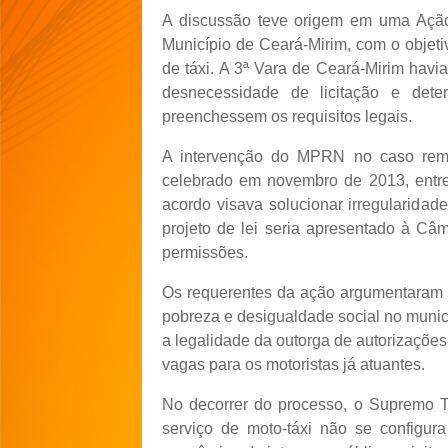
A discussão teve origem em uma Ação 
Município de Ceará-Mirim, com o objetiv
de táxi. A 3ª Vara de Ceará-Mirim havi
desnecessidade de licitação e det
preenchessem os requisitos legais.
A intervenção do MPRN no caso rem
celebrado em novembro de 2013, entre 
acordo visava solucionar irregularidad
projeto de lei seria apresentado à Câm
permissões.
Os requerentes da ação argumentaram q
pobreza e desigualdade social no municí
a legalidade da outorga de autorizações
vagas para os motoristas já atuantes.
No decorrer do processo, o Supremo T
serviço de moto-táxi não se configu