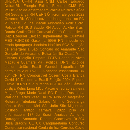
UFERSA
UFRN
Assu
CNM
Carlos Eduardo
DetranRN
Energia
Fátima Bezerra
ICMS RN
PSDB
Piso de enfermagem
Policia
Politica
Saúde
RN
Segurança RN
UERN
Ômicron
Eleições 2022
Governo RN
Gás de cozinha
Insegurança no RN
PT Macau
PT de Macau
Pis/Pasep
Policia civil
Política RN
SUS
Saude RN
Apodi
Auxilio Brasil
Banda Grafith
CNH
Carnaval
Ceará
Combustiveis
Dep Ezequiel
Eleição suplementar de Guamaré
FIES
FUNDEB
Gasolina
IBGE RN
Imposto de
renda
Ipanguaçu
Jandaira
Notícias
SGA
Situação
de emergência
São Goncalo do Amarante
São
Gonçalo do Amarante
Bolsa família
Ceará-Mirim
Chuvas
Eleição
Emparn
FGTS
Henrique Alves
Macau e Guamaré
PRF
Política
TJRN
Titulo de
eleitor
União Brasil
Wendel Lagartixa
3R
petroleum
AMCEVALE
Alcanorte
Assassinato
BR
304
CPI RN
Combustivel
Cosern
Costa Branca
Covid 19
Desenrola Brasil
Eleição 2024
Esporte
Greve UFRN
Helio Miranda
IDIARN
João Câmara
Justiça
Kelps Lima
MCJ
Macau e região salineira
Mega Brega
Morte
Natal RN
PL da Dosimetria
Pau dos Ferros
Pesquisa RN
Piso do magistério
Reforma Tributária
Salario Minimo
Segurança
pública
Serra do Mel
São João
São Miguel do
Gostoso
Tarifaço
carnaval 2022
piso da
enfermagem
13º
5g Brasil
Angicos
Aumento
Barragem Armando Ribeiro Gonçalves
Br-304
Brisa Bracchi
CE
CX
Canguaretama
Concurso
Congresso nacional
Conta de luz
Correios
Covid