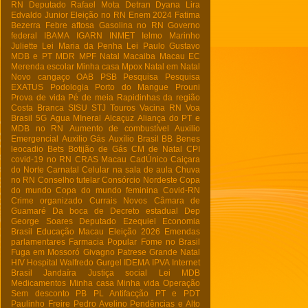
RN
Deputado Rafael Mota
Detran
Dyana Lira
Edvaldo Junior
Eleição no RN
Enem 2024
Fatima
Bezerra
Febre aftosa
Gasolina no RN
Governo
federal
IBAMA
IGARN
INMET
Ielmo Marinho
Juliette
Lei Maria da Penha
Lei Paulo Gustavo
MDB e PT
MDR
MPF Natal
Macaiba
Macau EC
Merenda escolar
Minha casa
Mpox
Natal em Natal
Novo cangaço
OAB
PSB
Pesquisa
Pesquisa
EXATUS
Podologia
Porto do Mangue
Prouni
Prova de vida
Pé de meia
Rapidinhas da região
Costa Branca
SISU
STJ
Touros
Vacina RN
Voa
Brasil
5G
Agua MIneral
Alcaçuz
Aliança do PT e
MDB no RN
Aumento de combustível
Auxilio
Emergencial
Auxilio Gás
Auxílio Brasil
BB
Benes
leocadio
Bets
Botijão de Gás
CM de Natal
CPI
covid-19 no RN
CRAS Macau
CadÚnico
Caiçara
do Norte
Carnatal
Celular na sala de aula
Chuva
no RN
Conselho tutelar
Consórcio Nordeste
Copa
do mundo
Copa do mundo feminina
Covid-RN
Crime organizado
Currais Novos
Câmara de
Guamaré
Da boca de
Decreto estadual
Dep
George Soares
Deputado Ezequiel
Economia
Brasil
Educação Macau
Eleição 2026
Emendas
parlamentares
Farmacia Popular
Fome no Brasil
Fuga em Mossoró
Givagno Patrese
Grande Natal
HIV
Hospital Walfredo Gurgel
IDEMA
IPVA
Internet
Brasil
Jandaíra
Justiça social
Lei
MDB
Medicamentos
Minha casa Minha vida
Operação
Sem desconto
PB
PL Antifacção
PT e PDT
Paulinho Freire
Pedro Avelino
Pendências e Alto