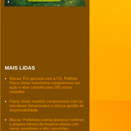
MAIS LIDAS
Macau: Em parceria com a CX, Prefeita
Flávia Veras transforma compromisso em
ação e abre caminho para 300 novas
moradias
Flávia Veras mantém compromisso com os
servidores terceirizados e reforça gestão de
responsabilidade
Macau: Prefeitura conclui processo seletivo
e prepara reforço da limpeza urbana com
novos servidores e três caminhões