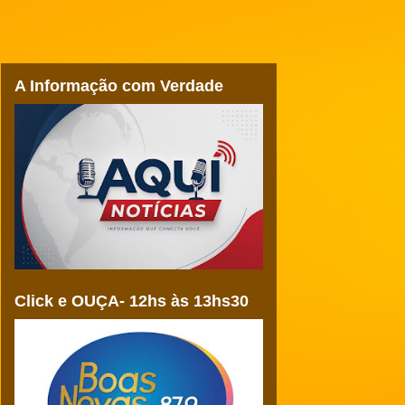
A Informação com Verdade
Click e OUÇA- 12hs às 13hs30