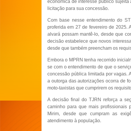
econômica de interesse público sujeita
licitação para sua concessão.
Com base nesse entendimento do STF,
proferida em 27 de fevereiro de 2025.
alvará possam mantê-lo, desde que con
decisão estabelece que novos interess
desde que também preencham os requisi
Embora o MPRN tenha recorrido inicialme
se com o entendimento de que o serviç
concessão pública limitada por vagas.
a outorga das autorizações ocorra de fo
moto-taxistas que cumprirem os requisito
A decisão final do TJRN reforça a seg
caminho para que mais profissionais 
Mirim, desde que cumpram as exigên
atendimento à população.