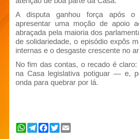
atenção de boa parte da Casa.
A disputa ganhou força após o 
apresentar uma moção de apoio ao
abraçada pela maioria dos parlament
de solidariedade, o episódio expôs 
internas e o desgaste crescente no a
No fim das contas, o recado é claro
na Casa legislativa potiguar — e, p
onda para quebrar por lá.
W
T
F
T
E
h
e
a
w
m
a
l
c
i
a