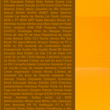
RN
Deputado Rafael Mota
Detran
Dyana Lira
Edvaldo Junior
Eleição no RN
Enem 2024
Fatima
Bezerra
Febre aftosa
Gasolina no RN
Governo
federal
IBAMA
IGARN
INMET
Ielmo Marinho
Juliette
Lei Maria da Penha
Lei Paulo Gustavo
MDB e PT
MDR
MPF Natal
Macaiba
Macau EC
Merenda escolar
Minha casa
Mpox
Natal em Natal
Novo cangaço
OAB
PSB
Pesquisa
Pesquisa
EXATUS
Podologia
Porto do Mangue
Prouni
Prova de vida
Pé de meia
Rapidinhas da região
Costa Branca
SISU
STJ
Touros
Vacina RN
Voa
Brasil
5G
Agua MIneral
Alcaçuz
Aliança do PT e
MDB no RN
Aumento de combustível
Auxilio
Emergencial
Auxilio Gás
Auxílio Brasil
BB
Benes
leocadio
Bets
Botijão de Gás
CM de Natal
CPI
covid-19 no RN
CRAS Macau
CadÚnico
Caiçara
do Norte
Carnatal
Celular na sala de aula
Chuva
no RN
Conselho tutelar
Consórcio Nordeste
Copa
do mundo
Copa do mundo feminina
Covid-RN
Crime organizado
Currais Novos
Câmara de
Guamaré
Da boca de
Decreto estadual
Dep
George Soares
Deputado Ezequiel
Economia
Brasil
Educação Macau
Eleição 2026
Emendas
parlamentares
Farmacia Popular
Fome no Brasil
Fuga em Mossoró
Givagno Patrese
Grande Natal
HIV
Hospital Walfredo Gurgel
IDEMA
IPVA
Internet
Brasil
Jandaíra
Justiça social
Lei
MDB
Medicamentos
Minha casa Minha vida
Operação
Sem desconto
PB
PL Antifacção
PT e PDT
Paulinho Freire
Pedro Avelino
Pendências e Alto