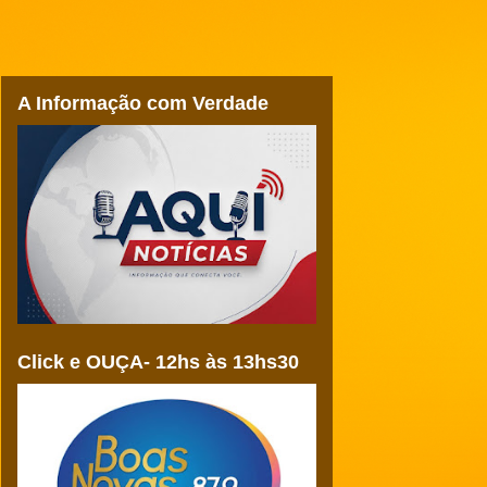
A Informação com Verdade
Click e OUÇA- 12hs às 13hs30