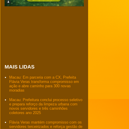
MAIS LIDAS
Macau: Em parceria com a CX, Prefeita
Flávia Veras transforma compromisso em
ação e abre caminho para 300 novas
moradias
Macau: Prefeitura conclui processo seletivo
e prepara reforço da limpeza urbana com
novos servidores e três caminhões
coletores ano 2025
Flávia Veras mantém compromisso com os
servidores terceirizados e reforça gestão de