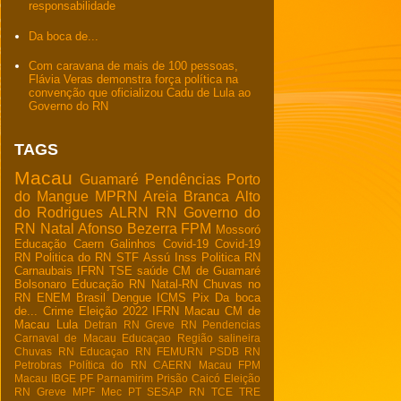
responsabilidade
Da boca de...
Com caravana de mais de 100 pessoas,
Flávia Veras demonstra força política na
convenção que oficializou Cadu de Lula ao
Governo do RN
TAGS
Macau
Guamaré
Pendências
Porto
do Mangue
MPRN
Areia Branca
Alto
do Rodrigues
ALRN
RN
Governo do
RN
Natal
Afonso Bezerra
FPM
Mossoró
Educação
Caern
Galinhos
Covid-19
Covid-19
RN
Politica do RN
STF
Assú
Inss
Politica RN
Carnaubais
IFRN
TSE
saúde
CM de Guamaré
Bolsonaro
Educação RN
Natal-RN
Chuvas no
RN
ENEM
Brasil
Dengue
ICMS
Pix
Da boca
de...
Crime
Eleição 2022
IFRN Macau
CM de
Macau
Lula
Detran RN
Greve RN
Pendencias
Carnaval de Macau
Educaçao
Região salineira
Chuvas RN
Educaçao RN
FEMURN
PSDB RN
Petrobras
Política do RN
CAERN Macau
FPM
Macau
IBGE
PF
Parnamirim
Prisão
Caicó
Eleição
RN
Greve
MPF
Mec
PT
SESAP RN
TCE
TRE