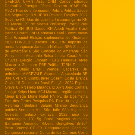
UFERSA
UFRN
Assu
CNM
Carlos Eduardo
DetranRN
Energia
Fátima Bezerra
ICMS RN
PSDB
Piso de enfermagem
Policia
Politica
Saúde
RN
Segurança RN
UERN
Ômicron
Eleições 2022
Governo RN
Gás de cozinha
Insegurança no RN
PT Macau
PT de Macau
Pis/Pasep
Policia civil
Política RN
SUS
Saude RN
Apodi
Auxilio Brasil
Banda Grafith
CNH
Carnaval
Ceará
Combustiveis
Dep Ezequiel
Eleição suplementar de Guamaré
FIES
FUNDEB
Gasolina
IBGE RN
Imposto de
renda
Ipanguaçu
Jandaira
Notícias
SGA
Situação
de emergência
São Goncalo do Amarante
São
Gonçalo do Amarante
Bolsa família
Ceará-Mirim
Chuvas
Eleição
Emparn
FGTS
Henrique Alves
Macau e Guamaré
PRF
Política
TJRN
Titulo de
eleitor
União Brasil
Wendel Lagartixa
3R
petroleum
AMCEVALE
Alcanorte
Assassinato
BR
304
CPI RN
Combustivel
Cosern
Costa Branca
Covid 19
Desenrola Brasil
Eleição 2024
Esporte
Greve UFRN
Helio Miranda
IDIARN
João Câmara
Justiça
Kelps Lima
MCJ
Macau e região salineira
Mega Brega
Morte
Natal RN
PL da Dosimetria
Pau dos Ferros
Pesquisa RN
Piso do magistério
Reforma Tributária
Salario Minimo
Segurança
pública
Serra do Mel
São João
São Miguel do
Gostoso
Tarifaço
carnaval 2022
piso da
enfermagem
13º
5g Brasil
Angicos
Aumento
Barragem Armando Ribeiro Gonçalves
Br-304
Brisa Bracchi
CE
CX
Canguaretama
Concurso
Congresso nacional
Conta de luz
Correios
Covid