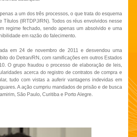
 apenas a um dos três processos, o que trata do esquema
 de Títulos (IRTDPJ/RN). Todos os réus envolvidos nesse
m regime fechado, sendo apenas um absolvido e uma
ibilidade em razão do falecimento.
agrada em 24 de novembro de 2011 e desvendou uma
bito do Detran/RN, com ramificações em outros Estados
0. O grupo fraudou o processo de elaboração de leis,
egularidades acerca do registro de contratos de compra e
ar, tudo com vistas a auferir vantagens indevidas em
tiguares. A ação cumpriu mandados de prisão e de busca
mirim, São Paulo, Curitiba e Porto Alegre.