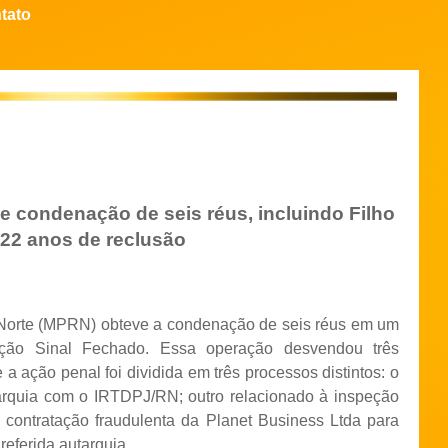
tato
 condenação de seis réus, incluindo Filho
22 anos de reclusão
 Norte (MPRN) obteve a condenação de seis réus em um
ação Sinal Fechado. Essa operação desvendou três
 ação penal foi dividida em três processos distintos: o
tarquia com o IRTDPJ/RN; outro relacionado à inspeção
 à contratação fraudulenta da Planet Business Ltda para
 referida autarquia.